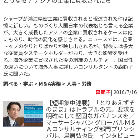
どうなる？ アジアの企業に買収されたら
シャープが鴻海精密工業に買収されると報道された件は記
憶に新しい。ものづくり大国日本の代表格とも言える企業
が、大きく成長したアジアの企業に買収されるケースは他
にもあり、時代の変化を感じさせる。ニュースでは、企業
トップのやりとりばかりが映し出されるが、背後には多大
な従業員やステークホルダーがおり、大きな影響を受け
る。海外企業に買収された後の組織のカルチャー、国民性
の違いについて海外人事に詳しいコンサルタントの森範子
氏に聞いた。
調べる・学ぶ
>
M＆A実務
>
人事・労務
森範子
| 2016/7/16
【短期集中連載】「とりあえずそ
のまま」はトラブルの元。要求を
明確にして堅固なガバナンスを／
マーサージャパン グローバルＭ＆
Ａコンサルティング部門プリンシ
パル、鳥居弘也氏 インタビュー