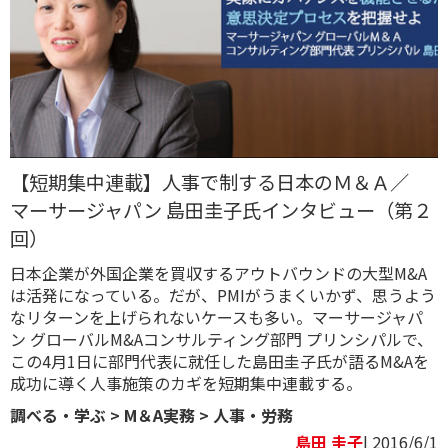
【短期集中連載】人事で制する日本のＭ＆Ａ／
マーサージャパン 島田圭子氏インタビュー（第２
回）
日本企業が外国企業を買収するアウトバウンドの大型M&A
は活発になっている。だが、PMIがうまくいかず、思うよう
なリターンを上げられないケースも多い。マーサージャパ
ン グローバルM&Aコンサルティング部門 プリンシパルで、
この4月1日に部門代表に就任した島田圭子氏が語るM&Aを
成功に導く人事施策のカギを短期集中連載する。
調べる・学ぶ
>
M＆A実務
>
人事・労務
島田 圭子
| 2016/6/1