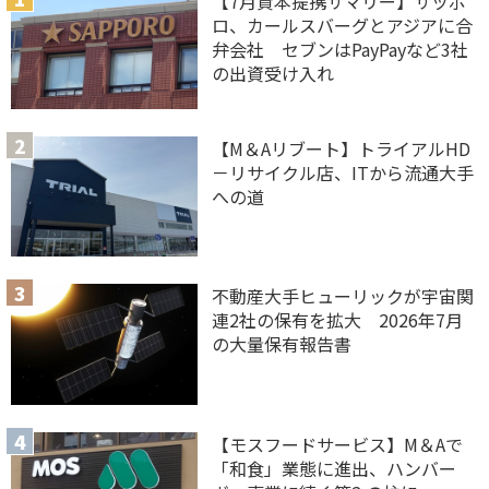
【7月資本提携サマリー】サッポ
ロ、カールスバーグとアジアに合
弁会社 セブンはPayPayなど3社
の出資受け入れ
【M＆Aリブート】トライアルHD
－リサイクル店、ITから流通大手
への道
不動産大手ヒューリックが宇宙関
連2社の保有を拡大 2026年7月
の大量保有報告書
【モスフードサービス】M＆Aで
「和食」業態に進出、ハンバー