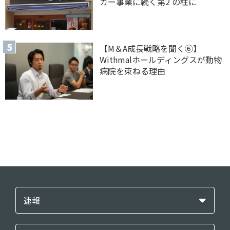
ガー事業に続く第2 の柱に
【M＆A 成長戦略を聞く⑥】
Withmalホールディングスが動物
病院を束ねる理由
速報