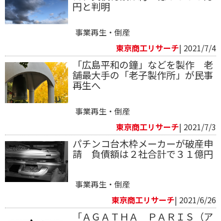
円と判明
事業再生・倒産
東京商工リサーチ
| 2021/7/4
「広島平和の鐘」などを製作 老
舗最大手の「老子製作所」が民事
再生へ
事業再生・倒産
東京商工リサーチ
| 2021/7/3
パチンコ台木枠メーカーが破産申
請 負債額は２社合計で３１億円
事業再生・倒産
東京商工リサーチ
| 2021/6/26
「ＡＧＡＴＨＡ ＰＡＲＩＳ（ア