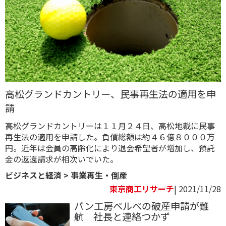
高松グランドカントリー、民事再生法の適用を申
請
高松グランドカントリーは１１月２４日、高松地裁に民事
再生法の適用を申請した。負債総額は約４６億８０００万
円。近年は会員の高齢化により退会希望者が増加し、預託
金の返還請求が相次いでいた。
ビジネスと経済
>
事業再生・倒産
東京商工リサーチ
| 2021/11/28
パン工房ベルべの破産申請が難
航 社長と連絡つかず