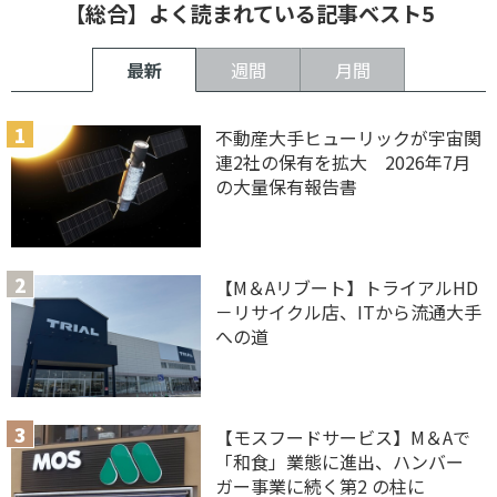
【総合】よく読まれている記事ベスト5
最新
週間
月間
不動産大手ヒューリックが宇宙関
連2社の保有を拡大 2026年7月
の大量保有報告書
【M＆Aリブート】トライアルHD
－リサイクル店、ITから流通大手
への道
【モスフードサービス】M＆Aで
「和食」業態に進出、ハンバー
ガー事業に続く第2 の柱に