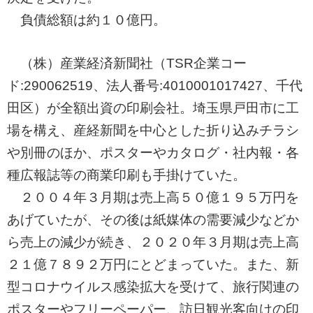
負債総額は約１０億円。
（株）産業経済新聞社（TSR企業コー
ド:290062519、法人番号:4010001017427、千代
田区）が全額出資の印刷会社。埼玉県戸田市に工
場を構え、産経新聞を中心とした折り込みチラシ
や別冊のほか、ポスターやカタログ・社内報・各
種広報誌等の商業印刷も手掛けていた。
２００４年３月期は売上高５０億１９５万円を
あげていたが、その後は紙媒体の需要減少などか
ら売上の減少が続き、２０２０年３月期は売上高
２１億７８９２万円にとどまっていた。また、新
型コロナウイルス感染拡大を受けて、旅行関連の
ポスターやフリーペーパー、訪日観光客向けの印