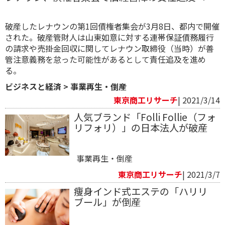
破産したレナウンの第1回債権者集会が3月8日、都内で開催
された。破産管財人は山東如意に対する連帯保証債務履行
の請求や売掛金回収に関してレナウン取締役（当時）が善
管注意義務を怠った可能性があるとして責任追及を進め
る。
ビジネスと経済
>
事業再生・倒産
東京商工リサーチ
| 2021/3/14
人気ブランド「Folli Follie（フォ
リフォリ）」の日本法人が破産
事業再生・倒産
東京商工リサーチ
| 2021/3/7
痩身インド式エステの「ハリリ
ブール」が倒産