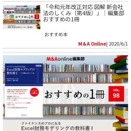
「令和元年改正対応 図解 新会社
法のしくみ（第4版）」｜編集部
おすすめの1冊
おすすめ本
M＆A Online
| 2020/6/1