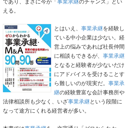
であり、まさに今が「
事業承継
のチャンス」とい
える。
とはいえ、
事業承継
を経験し
ている中小企業は少ない。経
営上の悩みであれば社長仲間
に相談もできるが、
事業承継
となると経験者が少ないだけ
にアドバイスを受けることす
ら難しいのが現実だ。
事業承
継
の経験豊富な会計事務所や
法律相談所も少なく、いざ
事業承継
という段階に
なって途方にくれる経営者が多い。