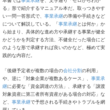
本書では
事業承継
を、文字通り「ゼロからわか
る」形で紹介するマニュアル本だ。取っつきやす
い一問一答形式で、
事業承継
の準備や手続きなど
について解説している。「
事業承継
とは何か」か
ら始まり、具体的な進め方や承継する事業が健全
かどうかを判定する方法、不健全だった場合にど
のような形で承継すれば良いのかなど、極めて実
践的な内容だ。
「後継予定者が複数の場合の
会社分割
の利用」
や、逆に「対象企業が複数あるケース」、
事業承
継
に必要な「資金調達の方法」、承継する「譲渡
対象資産に第三者所有資産がある場合の対応」な
ど、
事業承継
で予想される手続きやトラブルを網
羅している。