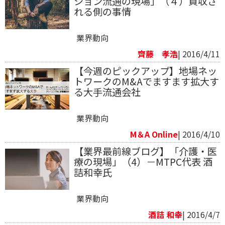
ション流通の現場」（４）買収さ
れる側の事情
業界動向
齊藤 孝浩
| 2016/4/11
【今週のピックアップ】地場ネッ
トワークのM&Aでますます拡大す
る大手流通会社
業界動向
M＆A Online
| 2016/4/10
【業界最前線ブログ】「介護・医
療の現場」（4）－MTPC代表 酒
詰和幸氏
業界動向
酒詰 和幸
| 2016/4/7