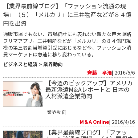
【業界最前線ブログ】「ファッション流通の現
場」（５）「メルカリ」に三井物産などが８４億
円を出資
通販市場でもない、市場統計にも表れない新たな巨大販路
フリマアプリ。三井物産などが「メルカリ」の８４億円規
模の第三者割当増資引受に応じるなど今、ファッション消
費マーケットは急速に移り変わっている。
ビジネスと経済
>
業界動向
齊藤 孝浩
| 2016/5/6
【今週のピックアップ】アメリカ
最新派遣M&Aレポートと 日本の
人材派遣企業動向
業界動向
M＆A Online
| 2016/4/16
【業界最前線ブログ】「ファッ