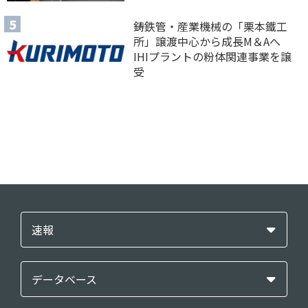
鋳鉄管・産業機械の「栗本鐵工
所」譲渡中心から成長M＆Aへ
IHIプラントの粉体関連事業を譲
受
速報
データベース