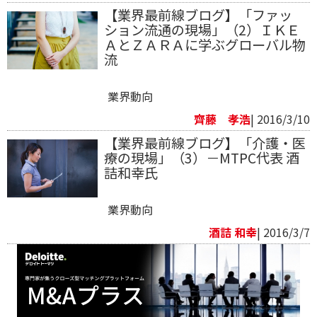
【業界最前線ブログ】「ファッ
ション流通の現場」（2）ＩＫＥ
ＡとＺＡＲＡに学ぶグローバル物
流
業界動向
齊藤 孝浩
| 2016/3/10
【業界最前線ブログ】「介護・医
療の現場」（3）－MTPC代表 酒
詰和幸氏
業界動向
酒詰 和幸
| 2016/3/7