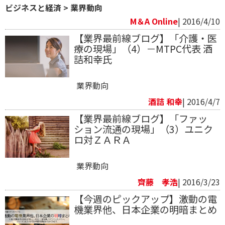
ビジネスと経済
>
業界動向
M＆A Online
| 2016/4/10
【業界最前線ブログ】「介護・医
療の現場」（4）－MTPC代表 酒
詰和幸氏
業界動向
酒詰 和幸
| 2016/4/7
【業界最前線ブログ】「ファッ
ション流通の現場」（3）ユニク
ロ対ＺＡＲＡ
業界動向
齊藤 孝浩
| 2016/3/23
【今週のピックアップ】激動の電
機業界他、日本企業の明暗まとめ