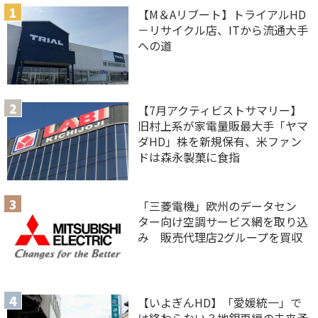
【M＆Aリブート】トライアルHD
－リサイクル店、ITから流通大手
への道
【7月アクティビストサマリー】
旧村上系が家電量販最大手「ヤマ
ダHD」株を新規保有、米ファン
ドは森永製菓に食指
「三菱電機」欧州のデータセン
ター向け空調サービス網を取り込
み 販売代理店2グループを買収
【いよぎんHD】「愛媛統一」で
は終わらない？地銀再編の未来予