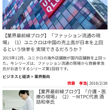
【業界最前線ブログ】「ファッション流通の現
場」（1）ユニクロは中国の売上高が日本を上回
るという快挙を 実現できるだろうか？
2015年12月、ユニクロの海外店舗数が国内店舗数を上回っ
た。今シリーズは、ファッション流通の現場から齊藤孝浩
氏がお送りするシリーズ第1回目です。
ビジネスと経済
>
業界動向
齊藤 孝浩
| 2016/2/26
【業界最前線ブログ】「介護・医
療の現場」（2）－MTPC代表 酒
詰和幸氏