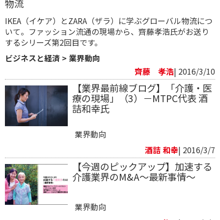
物流
IKEA（イケア）とZARA（ザラ）に学ぶグローバル物流につ
いて。ファッション流通の現場から、齊藤孝浩氏がお送り
するシリーズ第2回目です。
ビジネスと経済
>
業界動向
齊藤 孝浩
| 2016/3/10
【業界最前線ブログ】「介護・医
療の現場」（3）－MTPC代表 酒
詰和幸氏
業界動向
酒詰 和幸
| 2016/3/7
【今週のピックアップ】加速する
介護業界のM&A～最新事情～
業界動向