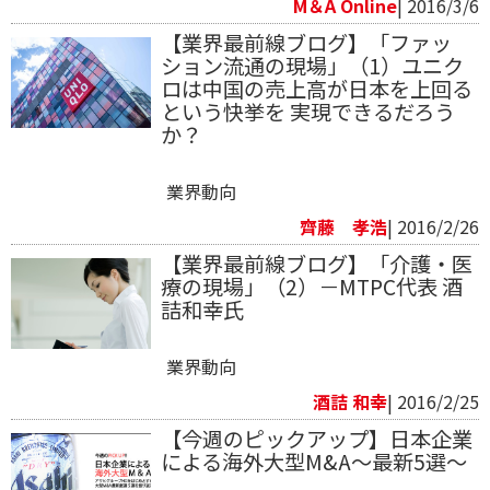
M＆A Online
| 2016/3/6
【業界最前線ブログ】「ファッ
ション流通の現場」（1）ユニク
ロは中国の売上高が日本を上回る
という快挙を 実現できるだろう
か？
業界動向
齊藤 孝浩
| 2016/2/26
【業界最前線ブログ】「介護・医
療の現場」（2）－MTPC代表 酒
詰和幸氏
業界動向
酒詰 和幸
| 2016/2/25
【今週のピックアップ】日本企業
による海外大型M&A～最新5選～