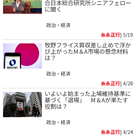
合日本総合研究所シニアフェロー
に聞く
政治・経済
糸永正行
| 5/19
牧野フライス買収差し止めで浮か
び上がったM＆A市場の懸念材料
は？
政治・経済
糸永正行
| 4/28
いよいよ始まった上場維持基準に
基づく「退場」 M＆A が果たす
役割は？
政治・経済
糸永正行
| 4/24