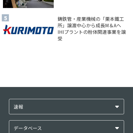
鋳鉄管・産業機械の「栗本鐵工
所」譲渡中心から成長M＆Aへ
IHIプラントの粉体関連事業を譲
受
速報
データベース