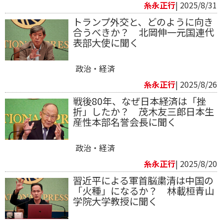
糸永正行
| 2025/8/31
トランプ外交と、どのように向き
合うべきか？ 北岡伸一元国連代
表部大使に聞く
政治・経済
糸永正行
| 2025/8/26
戦後80年、なぜ日本経済は「挫
折」したか？ 茂木友三郎日本生
産性本部名誉会長に聞く
政治・経済
糸永正行
| 2025/8/20
習近平による軍首脳粛清は中国の
「火種」になるか？ 林載桓青山
学院大学教授に聞く