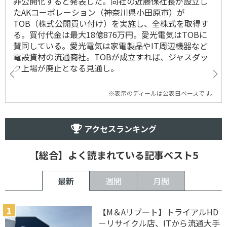
非公開化すると発表した。同社の近藤保社長が設立し
たAKコーポレーション（神奈川県小田原市）が
TOB（株式公開買い付け）を実施し、全株式を取得す
る。買付代金は最大18億876万円。愛光電気はTOBに
賛同している。愛光電気は家電製品やIT周辺機器など
電設資材の流通商社。TOBが成立すれば、ジャスダッ
ク上場が廃止となる見通し。
※表示のディールは公表日ベースです。
アクセスランキング
【総合】よく読まれている記事ベスト5
最新
週間
月間
【M＆Aリブート】トライアルHD
－リサイクル店、ITから流通大手