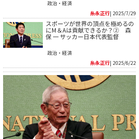
政治・経済
糸永正行
| 2025/7/29
スポーツが世界の頂点を極めるの
にM＆Aは貢献できるか？② 森
保 一 サッカー日本代表監督
政治・経済
糸永正行
| 2025/6/22