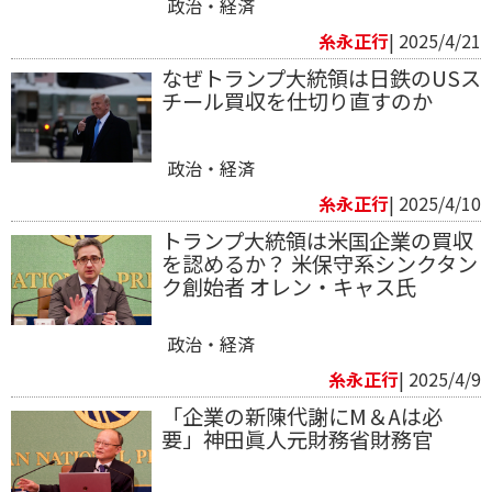
政治・経済
糸永正行
| 2025/4/21
なぜトランプ大統領は日鉄のUSス
チール買収を仕切り直すのか
政治・経済
糸永正行
| 2025/4/10
トランプ大統領は米国企業の買収
を認めるか？ 米保守系シンクタン
ク創始者 オレン・キャス氏
政治・経済
糸永正行
| 2025/4/9
「企業の新陳代謝にM＆Aは必
要」神田眞人元財務省財務官