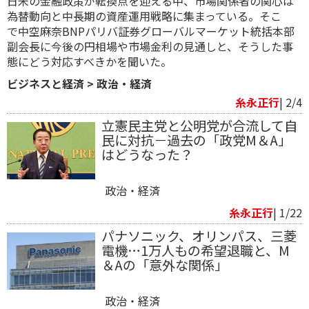
日米の金融政策が転換点を迎える中、市場関係者の関心は
為替動向と中長期の資産運用戦略に集まっている。そこ
で 中空麻奈BNPパリバ証券グローバルマーケット統括本部
副会長に今後の円相場や市場金利の見通しと、そうした事
態にどう対応すべきかを聞いた。
ビジネスと経済
>
政治・経済
糸永正行
| 2/4
立憲民主党と公明党が合流して自
民に対抗－過去の「政党M＆A」
はどうなった？
政治・経済
糸永正行
| 1/22
パナソニック、オリンパス、三菱
電機…1万人もの希望退職と、M
＆Aの「意外な関係」
政治・経済