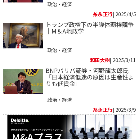
政治・経済
糸永正行
| 2025/4/5
トランプ政権下の半導体覇権競争
│M＆A地政学
政治・経済
和田大樹
| 2025/3/11
BNPパリバ証券・河野龍太郎氏
「日本経済低迷の原因は生産性よ
りも低賃金」
政治・経済
糸永正行
| 2025/3/9