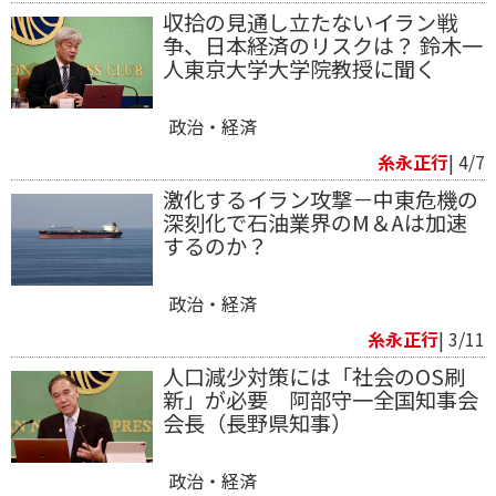
収拾の見通し立たないイラン戦
争、日本経済のリスクは？ 鈴木一
人東京大学大学院教授に聞く
政治・経済
糸永正行
| 4/7
激化するイラン攻撃－中東危機の
深刻化で石油業界のM＆Aは加速
するのか？
政治・経済
糸永正行
| 3/11
人口減少対策には「社会のOS刷
新」が必要 阿部守一全国知事会
会長（長野県知事）
政治・経済