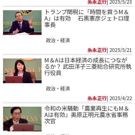
糸永正行
| 2025/5/23
トランプ関税に「時間を買うM＆
A」は有効 石黒憲彦ジェトロ理
事長
政治・経済
糸永正行
| 2025/5/21
M＆Aは日本経済の成長につなが
るか？ 武田洋子三菱総合研究所執
行役員
政治・経済
糸永正行
| 2025/4/22
令和の米騒動「農業再生にもM＆
Aは有効」奥原正明元農水省事務
次官