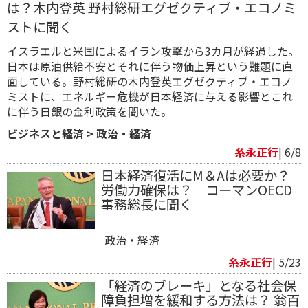
は？木内登英 野村総研エグゼクティブ・エコノミ
ストに聞く
イスラエルと米国によるイラン攻撃から3カ月が経過した。
日本は原油供給不安とそれに伴う物価上昇という難題に直
面している。野村総研の木内登英エグゼクティブ・エコノ
ミストに、エネルギー危機が日本経済に与える影響とこれ
に伴う日銀の金利政策を聞いた。
ビジネスと経済
>
政治・経済
糸永正行
| 6/8
日本経済復活にM＆Aは必要か？
労働力確保は？ コーマンOECD
事務総長に聞く
政治・経済
糸永正行
| 5/23
「経済のブレーキ」となる社会保
障負担増を緩和する方法は？ 翁百