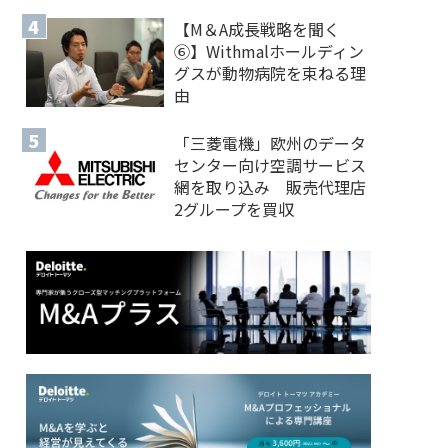
【M＆A 成長戦略を聞く
⑥】Withmalホールディン
グスが動物病院を束ねる理
由
「三菱電機」欧州のデータ
センター向け空調サービス
網を取り込み 販売代理店
2グループを買収