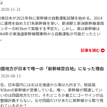
転」
2020-11-21
R東日本が2021年秋に新幹線の自動運転試験を始める。2014
年に運用を始めたE7系新幹線を使い、新潟駅と新潟新幹線車両
センターの約5kmで実施する予定だ。しかし、実は新幹線は
1964年の東海道新幹線開業時から自動運転が可能だったとい
う。
記事を読む
四国地方が日本で唯一の「新幹線空白地」になった理由
2020-08-13
現在、日本国内には北は北海道から南は九州まで、総延長
765kmの新幹線が営業している。唯一、新幹線が開通してい
ないのは四国地方だけだ。それどころか着工にゴーサインが出
る整備計画すらない。なぜ四国だけが未だに新幹線から取り残
されているのか？