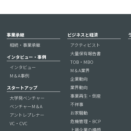
事業承継
ビジネスと経済
相続・事業承継
アクティビスト
大量保有報告書
インタビュー・事例
TOB・MBO
インタビュー
M＆A業界
M＆A事例
企業動向
業界動向
スタートアップ
事業再生・倒産
大学発ベンチャー
不祥事
ベンチャーM＆A
お家騒動
アントレプレナー
危機管理・BCP
VC・CVC
上場企業の横顔