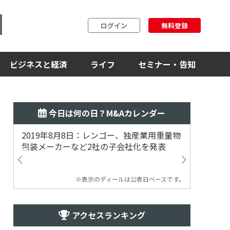
ログイン
無料登録
ビジネスと経済
ライフ
セミナー・告知
今日は何の日？M&Aカレンダー
2019年8月8日：レンゴー、独産業用重量物
2014
包装メーカーなど2社の子会社化を発表
提案
※表示のディールは公表日ベースです。
アクセスランキング