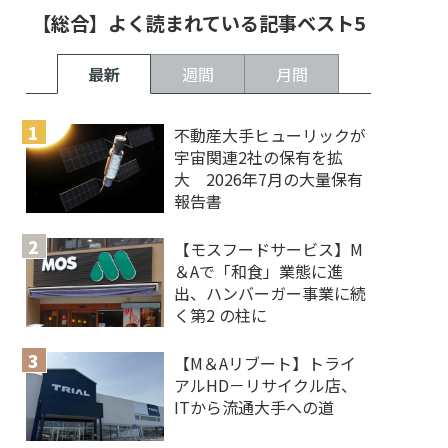
【総合】よく読まれている記事ベスト5
最新
週間
月間
不動産大手ヒューリックが
宇宙関連2社の保有を拡
大 2026年7月の大量保有
報告書
【モスフードサービス】M
＆Aで「和食」業態に進
出、ハンバーガー事業に続
く第2 の柱に
【M＆Aリブート】トライ
アルHD－リサイクル店、
ITから流通大手への道