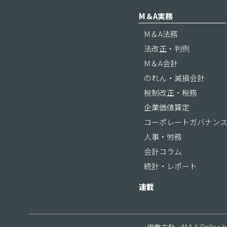
M＆A実務
M＆A法務
法改正・判例
M＆A会計
のれん・減損会計
税制改正・税務
企業価値算定
コーポレートガバナン
人事・労務
会計コラム
統計・レポート
連載
編集方針
M＆A Online