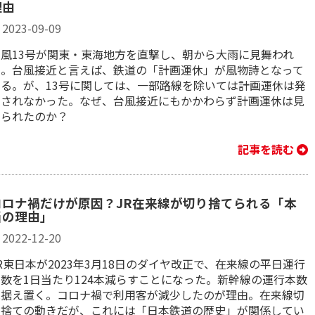
理由
2023-09-09
台風13号が関東・東海地方を直撃し、朝から大雨に見舞われ
た。台風接近と言えば、鉄道の「計画運休」が風物詩となって
いる。が、13号に関しては、一部路線を除いては計画運休は発
動されなかった。なぜ、台風接近にもかかわらず計画運休は見
送られたのか？
記事を読む
コロナ禍だけが原因？JR在来線が切り捨てられる「本
当の理由」
2022-12-20
R東日本が2023年3月18日のダイヤ改正で、在来線の平日運行
本数を1日当たり124本減らすことになった。新幹線の運行本数
は据え置く。コロナ禍で利用客が減少したのが理由。在来線切
り捨ての動きだが、これには「日本鉄道の歴史」が関係してい