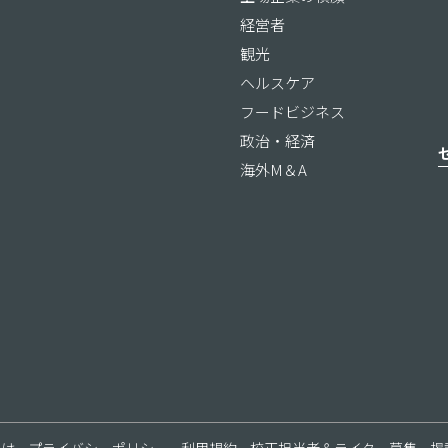
経営者
観光
ヘルスケア
フードビジネス
政治・経済
海外M＆A
ス
とは
プライバシーポリシー
利用規約
校正担当者＆ライター募集
掲