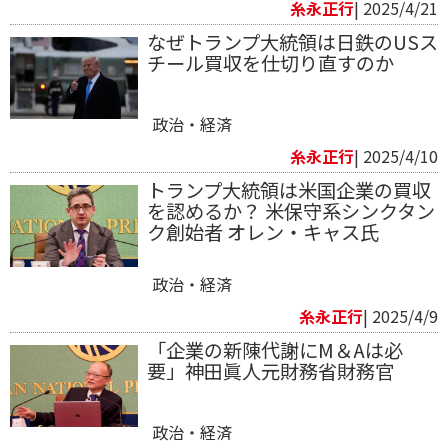
糸永正行
| 2025/4/21
なぜトランプ大統領は日鉄のUSス
チール買収を仕切り直すのか
政治・経済
糸永正行
| 2025/4/10
トランプ大統領は米国企業の買収
を認めるか？ 米保守系シンクタン
ク創始者 オレン・キャス氏
政治・経済
糸永正行
| 2025/4/9
「企業の新陳代謝にM＆Aは必
要」神田眞人元財務省財務官
政治・経済