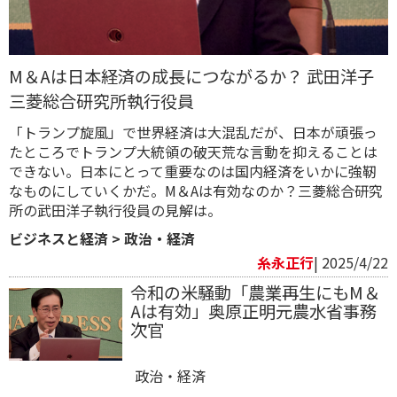
M＆Aは日本経済の成長につながるか？ 武田洋子
三菱総合研究所執行役員
「トランプ旋風」で世界経済は大混乱だが、日本が頑張っ
たところでトランプ大統領の破天荒な言動を抑えることは
できない。日本にとって重要なのは国内経済をいかに強靭
なものにしていくかだ。M＆Aは有効なのか？三菱総合研究
所の武田洋子執行役員の見解は。
ビジネスと経済
>
政治・経済
糸永正行
| 2025/4/22
令和の米騒動「農業再生にもM＆
Aは有効」奥原正明元農水省事務
次官
政治・経済