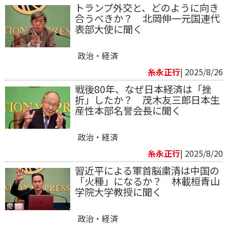
トランプ外交と、どのように向き
合うべきか？ 北岡伸一元国連代
表部大使に聞く
政治・経済
糸永正行
| 2025/8/26
戦後80年、なぜ日本経済は「挫
折」したか？ 茂木友三郎日本生
産性本部名誉会長に聞く
政治・経済
糸永正行
| 2025/8/20
習近平による軍首脳粛清は中国の
「火種」になるか？ 林載桓青山
学院大学教授に聞く
政治・経済