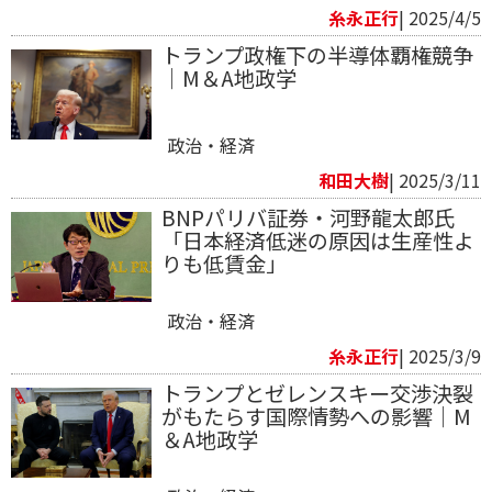
糸永正行
| 2025/4/5
トランプ政権下の半導体覇権競争
│M＆A地政学
政治・経済
和田大樹
| 2025/3/11
BNPパリバ証券・河野龍太郎氏
「日本経済低迷の原因は生産性よ
りも低賃金」
政治・経済
糸永正行
| 2025/3/9
トランプとゼレンスキー交渉決裂
がもたらす国際情勢への影響│M
＆A地政学