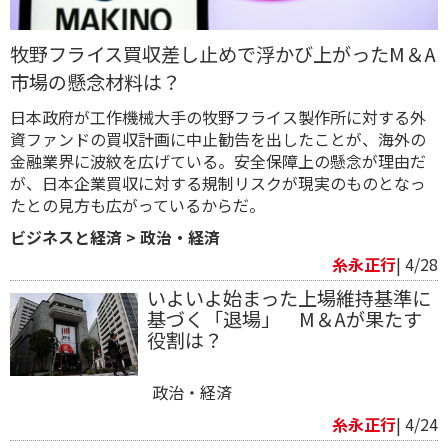
牧野フライス買収差し止めで浮かび上がったM＆A
市場の懸念材料は？
日本政府が工作機械大手の牧野フライス製作所に対する外
資ファンドの買収計画に中止勧告を出したことが、海外の
金融業界に波紋を広げている。安全保障上の懸念が理由だ
が、日本企業買収に対する規制リスクが現実のものとなっ
たとの見方も広がっているからだ。
ビジネスと経済
>
政治・経済
糸永正行
| 4/28
いよいよ始まった上場維持基準に
基づく「退場」 M＆A が果たす
役割は？
政治・経済
糸永正行
| 4/24