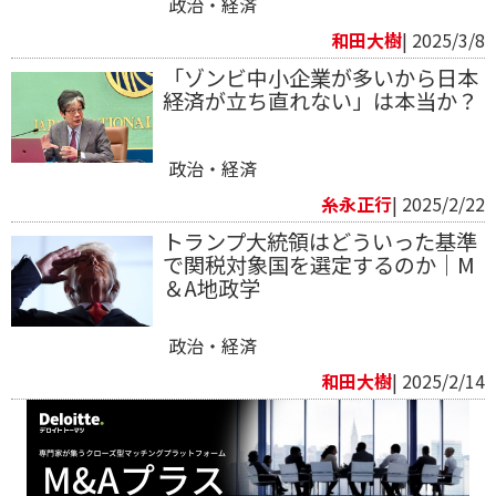
政治・経済
和田大樹
| 2025/3/8
「ゾンビ中小企業が多いから日本
経済が立ち直れない」は本当か？
政治・経済
糸永正行
| 2025/2/22
トランプ大統領はどういった基準
で関税対象国を選定するのか│M
＆A地政学
政治・経済
和田大樹
| 2025/2/14