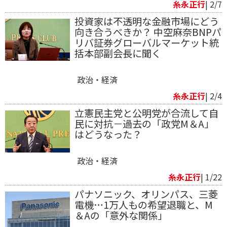
糸永正行
| 2/7
投資家は不透明な金融市場にどう
向き合うべきか？ 中空麻奈BNPパ
リバ証券グローバルマーケット統
括本部副会長に聞く
政治・経済
糸永正行
| 2/4
立憲民主党と公明党が合流して自
民に対抗－過去の「政党M＆A」
はどうなった？
政治・経済
糸永正行
| 1/22
パナソニック、オリンパス、三菱
電機…1万人もの希望退職と、M
＆Aの「意外な関係」