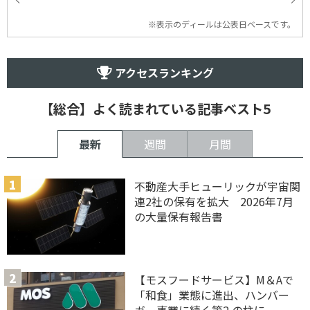
※表示のディールは公表日ベースです。
アクセスランキング
【総合】よく読まれている記事ベスト5
最新
週間
月間
不動産大手ヒューリックが宇宙関
連2社の保有を拡大 2026年7月
の大量保有報告書
【モスフードサービス】M＆Aで
「和食」業態に進出、ハンバー
ガー事業に続く第2 の柱に