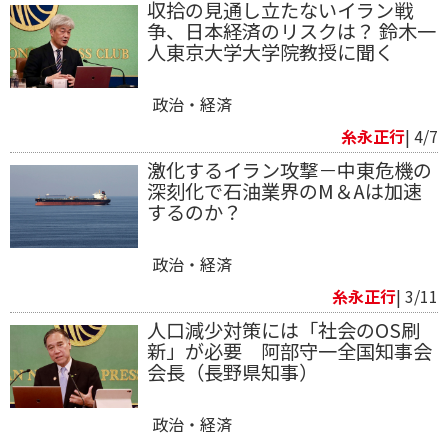
収拾の見通し立たないイラン戦
争、日本経済のリスクは？ 鈴木一
人東京大学大学院教授に聞く
政治・経済
糸永正行
| 4/7
激化するイラン攻撃－中東危機の
深刻化で石油業界のM＆Aは加速
するのか？
政治・経済
糸永正行
| 3/11
人口減少対策には「社会のOS刷
新」が必要 阿部守一全国知事会
会長（長野県知事）
政治・経済