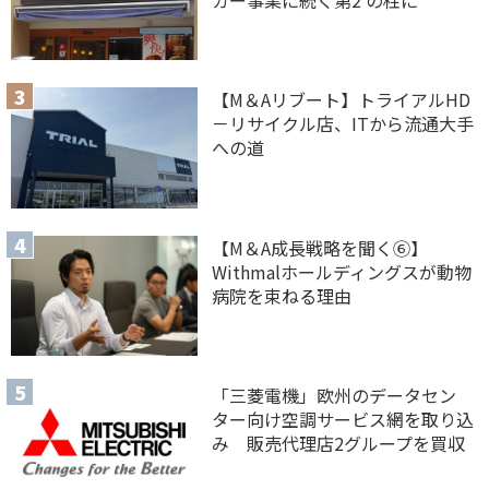
【M＆Aリブート】トライアルHD
－リサイクル店、ITから流通大手
への道
【M＆A 成長戦略を聞く⑥】
Withmalホールディングスが動物
病院を束ねる理由
「三菱電機」欧州のデータセン
ター向け空調サービス網を取り込
み 販売代理店2グループを買収