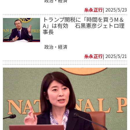
政治・経済
糸永正行
| 2025/5/23
トランプ関税に「時間を買うM＆
A」は有効 石黒憲彦ジェトロ理
事長
政治・経済
糸永正行
| 2025/5/21