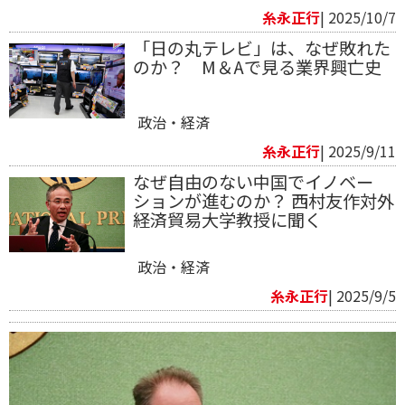
糸永正行
| 2025/10/7
「日の丸テレビ」は、なぜ敗れた
のか？ M＆Aで見る業界興亡史
政治・経済
糸永正行
| 2025/9/11
なぜ自由のない中国でイノベー
ションが進むのか？ 西村友作対外
経済貿易大学教授に聞く
政治・経済
糸永正行
| 2025/9/5