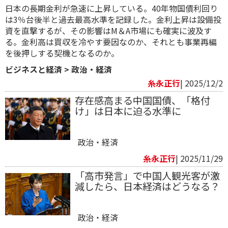
日本の長期金利が急速に上昇している。40年物国債利回り
は3％台後半と過去最高水準を記録した。金利上昇は設備投
資を直撃するが、その影響はM＆A市場にも確実に波及す
る。金利高は買収を冷やす要因なのか、それとも事業再編
を後押しする契機となるのか。
ビジネスと経済
>
政治・経済
糸永正行
| 2025/12/2
存在感高まる中国国債、「格付
け」は日本に迫る水準に
政治・経済
糸永正行
| 2025/11/29
「高市発言」で中国人観光客が激
減したら、日本経済はどうなる？
政治・経済