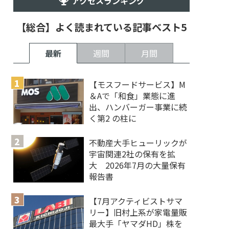
アクセスランキング
【総合】よく読まれている記事ベスト5
最新
週間
月間
【モスフードサービス】M
＆Aで「和食」業態に進
出、ハンバーガー事業に続
く第2 の柱に
不動産大手ヒューリックが
宇宙関連2社の保有を拡
大 2026年7月の大量保有
報告書
【7月アクティビストサマ
リー】旧村上系が家電量販
最大手「ヤマダHD」株を