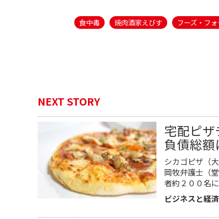
食中毒
焼肉酒家えびす
フーズ・フォ
NEXT STORY
宅配ピザ
負債総額
シカゴピザ（大
岡牧弁護士（堂
者約２００名に
ビジネスと経済