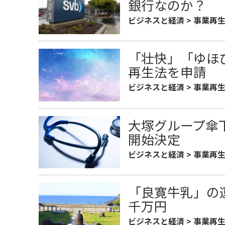
銀行なのか？
ビジネスと経済
>
事業再
「壮快」「ゆほ
再生法を申請
ビジネスと経済
>
事業再
大塚グループ傘
開始決定
ビジネスと経済
>
事業再
「良寛牛乳」の
千万円
ビジネスと経済
>
事業再