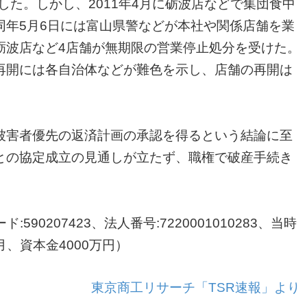
した。しかし、2011年4月に砺波店などで集団食中
同年5月6日には富山県警などが本社や関係店舗を業
砺波店など4店舗が無期限の営業停止処分を受けた。
開には各自治体などが難色を示し、店舗の再開は
害者優先の返済計画の承認を得るという結論に至
との協定成立の見通しが立たず、職権で破産手続き
90207423、法人番号:7220001010283、当時
月、資本金4000万円）
東京商工リサーチ「TSR速報」より