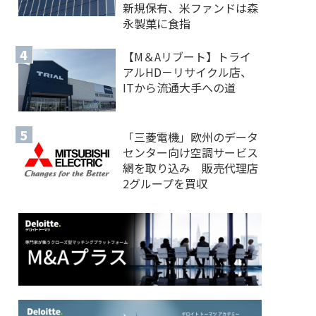
新規保有、米ファンドは森
永製菓に食指
【M＆Aリブート】トライ
アルHD－リサイクル店、
ITから流通大手への道
「三菱電機」欧州のデータ
センター向け空調サービス
網を取り込み 販売代理店
2グループを買収