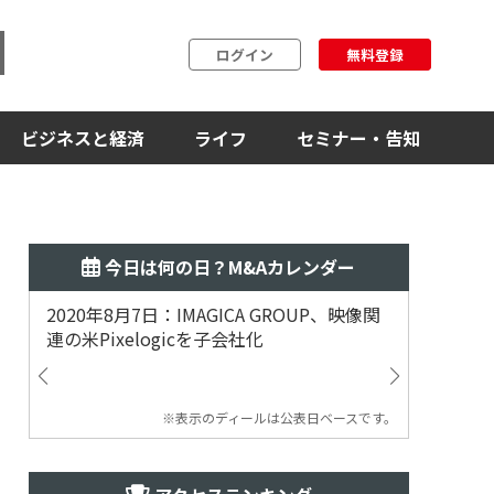
ログイン
無料登録
ビジネスと経済
ライフ
セミナー・告知
今日は何の日？M&Aカレンダー
2020年8月7日：IMAGICA GROUP、映像関
2019
連の米Pixelogicを子会社化
ム事業
渡
※表示のディールは公表日ベースです。