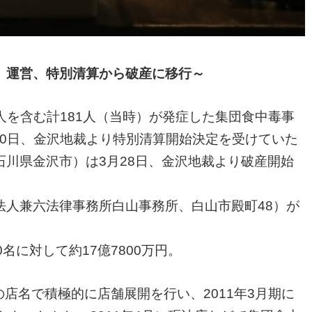
」運営、特別清算から破産に移行～
人を含む計181人（当時）が発症した集団食中毒事
月10日、金沢地裁より特別清算開始決定を受けていた
川県金沢市）は3月28日、金沢地裁より破産開始
人兼六法律事務所白山事務所、白山市殿町48）が
に対して約17億7800万円。
店名で積極的に店舗展開を行い、2011年3月期に