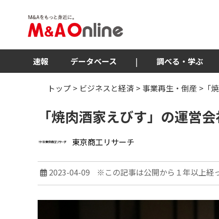
速報
データベース
|
調べる・学ぶ
トップ
>
ビジネスと経済
>
事業再生・倒産
>「
「焼肉酒家えびす」の運営会
東京商工リサーチ
2023-04-09
※この記事は公開から１年以上経