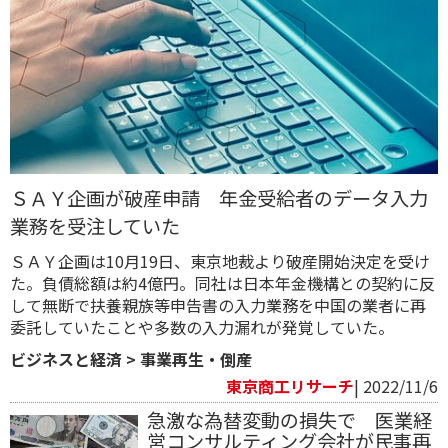
ＳＡＹ企画が破産申請 年金受給者のデータ入力
業務を受注していた
ＳＡＹ企画は10月19日、東京地裁より破産開始決定を受け
た。負債総額は約4億円。同社は日本年金機構との契約に反
して無断で扶養親族等申告書の入力業務を中国の業者に再
委託していたことや多数の入力漏れが発覚していた。
ビジネスと経済
>
事業再生・倒産
東京商工リサーチ
| 2022/11/6
急激な為替変動の損失で 医業経
営コンサルティング会社が民事再