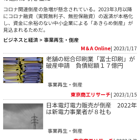
コロナ関連倒産の急増が懸念されている。2023年3月以降
にコロナ融資（実質無利子、無担保融資）の返済が本格化
し、資金に余裕のない中小企業による「あきらめ倒産」が
見込まれるためだ。
ビジネスと経済
>
事業再生・倒産
M＆A Online
| 2023/1/17
老舗の総合印刷業「冨士印刷」が
破産申請 負債総額１７億円
事業再生・倒産
東京商工リサーチ
| 2023/1/15
日本電灯電力販売が倒産 2022年
は新電力事業者が８社も
事業再生・倒産