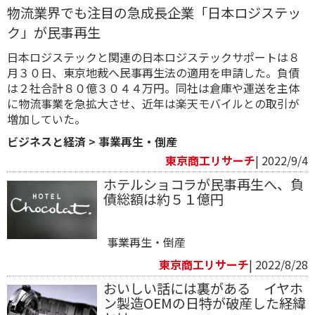
物流業界でも注目の急成長企業「日本ロジステッ
ク」が民事再生
日本ロジステックと関連の日本ロジステックサポートは８
月３０日、東京地裁へ民事再生法の適用を申請した。負債
は２社合計８０億３０４４万円。同社は倉庫や運送を主体
に物流事業を急拡大させ、近年は楽天モバイルとの取引が
増加していた。
ビジネスと経済
>
事業再生・倒産
東京商工リサーチ
| 2022/9/4
ホテルショコラが民事再生へ、負
債総額は約５１億円
事業再生・倒産
東京商工リサーチ
| 2022/8/28
おいしい話には裏がある イヤホ
ン製造OEMの日特が破産した経緯