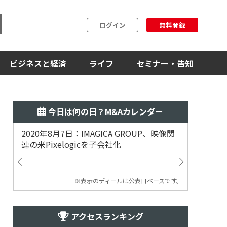
ログイン
無料登録
ビジネスと経済
ライフ
セミナー・告知
今日は何の日？M&Aカレンダー
2020年8月7日：IMAGICA GROUP、映像関
2019
連の米Pixelogicを子会社化
ム事業
渡
※表示のディールは公表日ベースです。
アクセスランキング