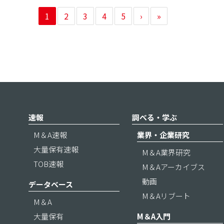
1
2
3
4
5
›
»
速報
調べる・学ぶ
M＆A速報
業界・企業研究
大量保有速報
M＆A業界研究
TOB速報
M＆Aアーカイブス
動画
データベース
M＆Aリブート
M＆A
大量保有
M＆A入門