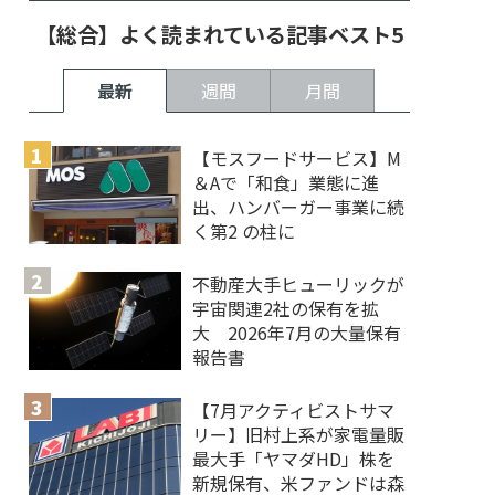
【総合】よく読まれている記事ベスト5
最新
週間
月間
【モスフードサービス】M
＆Aで「和食」業態に進
出、ハンバーガー事業に続
く第2 の柱に
不動産大手ヒューリックが
宇宙関連2社の保有を拡
大 2026年7月の大量保有
報告書
【7月アクティビストサマ
リー】旧村上系が家電量販
最大手「ヤマダHD」株を
新規保有、米ファンドは森