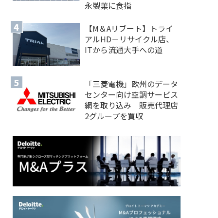
永製菓に食指
【M＆Aリブート】トライ
アルHD－リサイクル店、
ITから流通大手への道
「三菱電機」欧州のデータ
センター向け空調サービス
網を取り込み 販売代理店
2グループを買収