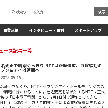
検索
事業承継
インタビュー・事例
スタートアップ
ュース記事一覧
社名変更で明暗くっきり NTTは悲願達成、買収騒動の
セブン＆アイは延期へ
2025-05-15
社名変更をめぐり、NTTとセブン＆アイ・ホールディングスの
間で明暗が分かれることに。社名変更を悲願とするNTTは正式
社名の「日本電信電話」から、7月1日付で通称としてきた
「NTT」に改める。カナダ同業大手による買収提案に触れるセ
ブンは「セブンーイレブン・コーポレーション（仮称）」への