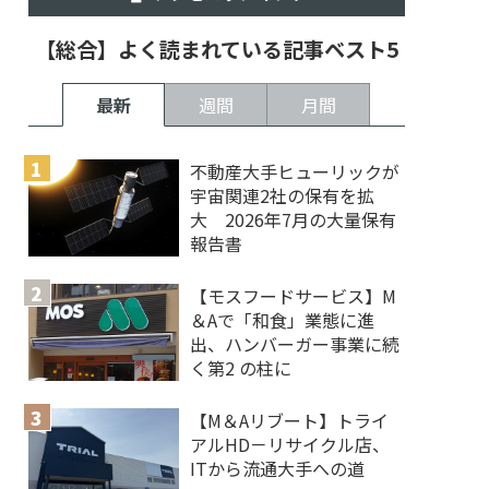
【総合】よく読まれている記事ベスト5
最新
週間
月間
不動産大手ヒューリックが
宇宙関連2社の保有を拡
大 2026年7月の大量保有
報告書
【モスフードサービス】M
＆Aで「和食」業態に進
出、ハンバーガー事業に続
く第2 の柱に
【M＆Aリブート】トライ
アルHD－リサイクル店、
ITから流通大手への道