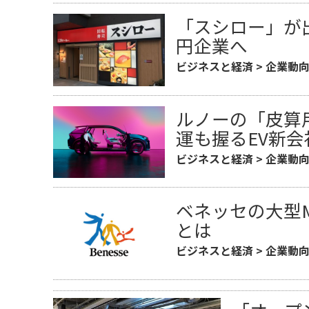
「スシロー」が
円企業へ
ビジネスと経済
>
企業動
ルノーの「皮算
運も握るEV新
ビジネスと経済
>
企業動
ベネッセの大型M
とは
ビジネスと経済
>
企業動