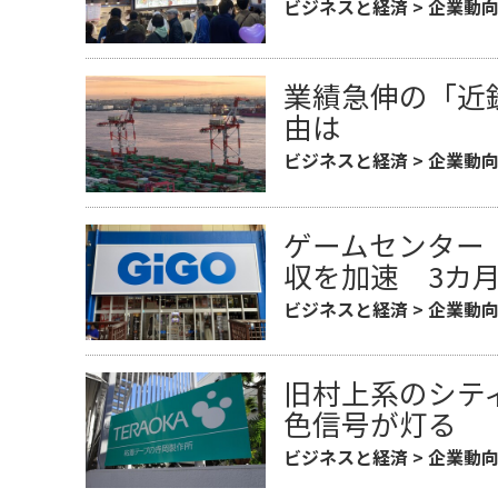
ビジネスと経済
>
企業動
業績急伸の「近
由は
ビジネスと経済
>
企業動
ゲームセンター「
収を加速 3カ
ビジネスと経済
>
企業動
旧村上系のシティ
色信号が灯る
ビジネスと経済
>
企業動