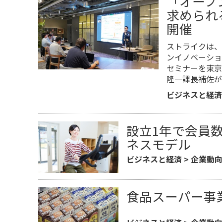
「オープ
求められ
開催
ストライクは、
ンイノベーショ
セミナーを東京
隆一課長補佐が
ビジネスと経済
設立1年で会員
ネスモデル
ビジネスと経済
>
企業動
食品スーパー事