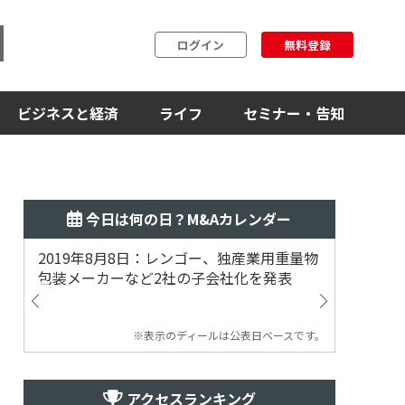
ログイン
無料登録
ビジネスと経済
ライフ
セミナー・告知
今日は何の日？M&Aカレンダー
2019年8月8日：レンゴー、独産業用重量物
2014
包装メーカーなど2社の子会社化を発表
提案
※表示のディールは公表日ベースです。
アクセスランキング