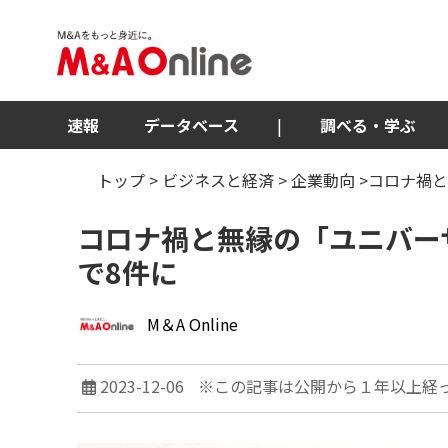
速報
データベース
|
調べる・学ぶ
トップ
>
ビジネスと経済
>
企業動向
>コロナ禍と
コロナ禍と無縁の「ユニバー
で8件に
M＆A Online
2023-12-06
※この記事は公開から１年以上経