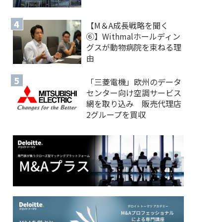
【M＆A 成長戦略を聞く
⑥】Withmalホールディン
グスが動物病院を束ねる理
由
「三菱電機」欧州のデータ
センター向け空調サービス
網を取り込み 販売代理店
2グループを買収