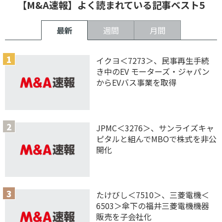
【M&A速報】よく読まれている記事ベスト5
最新
週間
月間
イクヨ＜7273＞、民事再生手続
き中のEV モーターズ・ジャパン
からEVバス事業を取得
JPMC＜3276＞、サンライズキャ
ピタルと組んでMBOで株式を非公
開化
たけびし＜7510＞、三菱電機＜
6503＞傘下の福井三菱電機機器
販売を子会社化