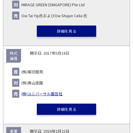
日
手
手
▽
事業
▽
万
ル
MIRAGE GREEN (SINGAPORE) Pte Ltd
円)
▽
Ow Tai Yip氏およびOw Shujun Celia 氏
詳細を見る
株式
2017年5月18日
譲渡
(株)堀切庭苑
(株)青山造園
(株)ユニバーサル園芸社
詳細を見る
事業
2016年2月22日