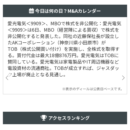
今日は何の日？M&Aカレンダー
愛光電気＜9909＞、MBOで株式を非公開化：愛光電気
＜9909＞は6日、MBO（経営陣による買収）で株式を
非公開化すると発表した。同社の近藤保社長が設立し
たAKコーポレーション（神奈川県小田原市）が
TOB（株式公開買い付け）を実施し、全株式を取得す
る。買付代金は最大18億876万円。愛光電気はTOBに
賛同している。愛光電気は家電製品やIT周辺機器など
電設資材の流通商社。TOBが成立すれば、ジャスダッ
ク上場が廃止となる見通し。
※表示のディールは公表日ベースです。
アクセスランキング