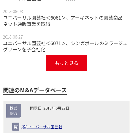
2018-08-08
ユニバーサル園芸社＜6061＞、アーキネットの園芸商品
ネット通販事業を取得
2018-06-27
ユニバーサル園芸社＜6071＞、シンガポールのミラージュ
グリーンを子会社化
もっと見る
関連のM&Aデータベース
取
株式
2018年6月27日
引
譲渡
対象
ス
総
タ
開
買
売
業
企
キー
額
イ
(株)ユニバーサル園芸社
No.
示
い
り
種
業・
ム
(百
ト