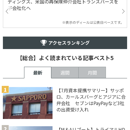
ディングス、米国の再保険仲介会社トランスバースを
子会社化へ
※表示のディールは公表日ベースです。
アクセスランキング
【総合】よく読まれている記事ベスト5
最新
週間
月間
【7月資本提携サマリー】サッポ
ロ、カールスバーグとアジアに合
弁会社 セブンはPayPayなど3社
の出資受け入れ
【M＆Aリブート】トライアルHD