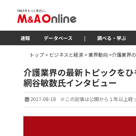
速報
データベース
|
調べる・学ぶ
トップ
>
ビジネスと経済
>
業界動向
>介護業界
介護業界の最新トピックをひ
網谷敏数氏インタビュー
2017-08-18
※この記事は公開から１年以上経