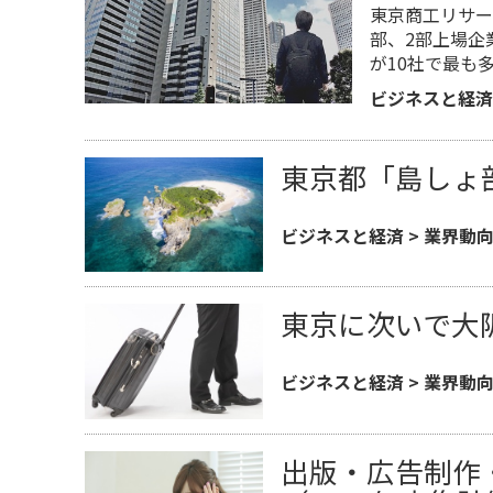
東京商工リサー
部、2部上場企
が10社で最も
ビジネスと経済
東京都「島しょ
ビジネスと経済
>
業界動
東京に次いで大阪
ビジネスと経済
>
業界動
出版・広告制作