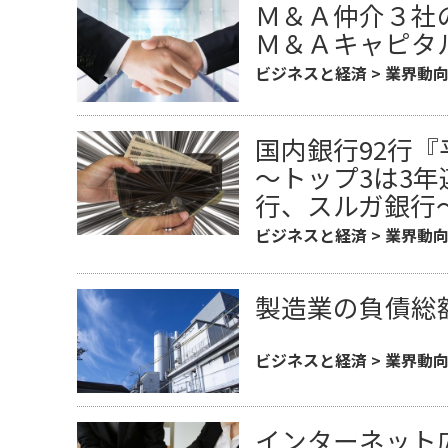
Ｍ＆Ａ仲介３社
Ｍ＆Ａキャピタ
ビジネスと経済
>
業界動
国内銀行92行『
～トップ3は3
行、スルガ銀行
ビジネスと経済
>
業界動
製造業の負債総
ビジネスと経済
>
業界動
インターネット