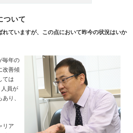
について
ばれていますが、この点において昨今の状況はいか
が毎年の
に改善傾
しては
、人員が
もあり、
ャリア