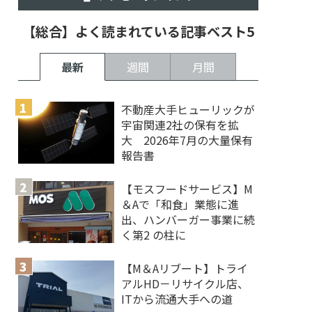
【総合】よく読まれている記事ベスト5
最新
週間
月間
不動産大手ヒューリックが
宇宙関連2社の保有を拡
大 2026年7月の大量保有
報告書
【モスフードサービス】M
＆Aで「和食」業態に進
出、ハンバーガー事業に続
く第2 の柱に
【M＆Aリブート】トライ
アルHD－リサイクル店、
ITから流通大手への道