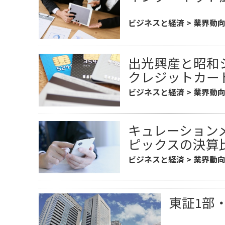
ビジネスと経済
>
業界動
出光興産と昭和
クレジットカー
ビジネスと経済
>
業界動
キュレーション
ピックスの決算
ビジネスと経済
>
業界動
東証1部