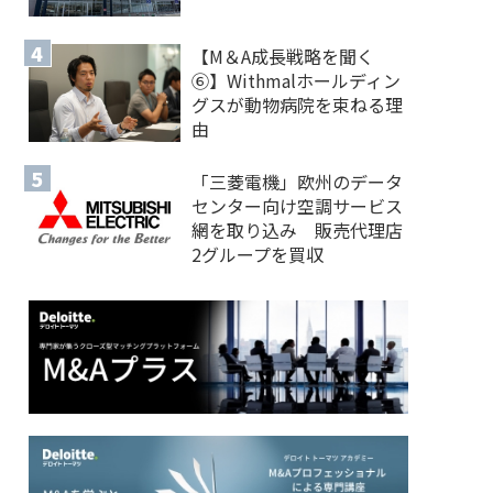
【M＆A 成長戦略を聞く
⑥】Withmalホールディン
グスが動物病院を束ねる理
由
「三菱電機」欧州のデータ
センター向け空調サービス
網を取り込み 販売代理店
2グループを買収