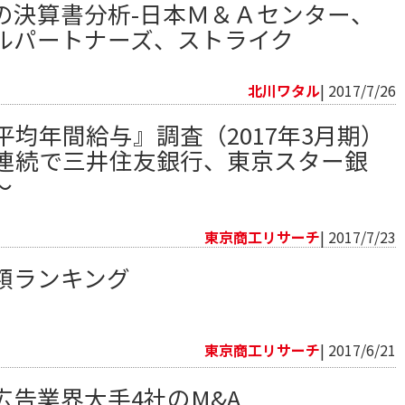
の決算書分析-日本Ｍ＆Ａセンター、
ルパートナーズ、ストライク
向
北川ワタル
| 2017/7/26
平均年間給与』調査（2017年3月期）
年連続で三井住友銀行、東京スター銀
～
向
東京商工リサーチ
| 2017/7/23
額ランキング
向
東京商工リサーチ
| 2017/6/21
広告業界大手4社のM&A