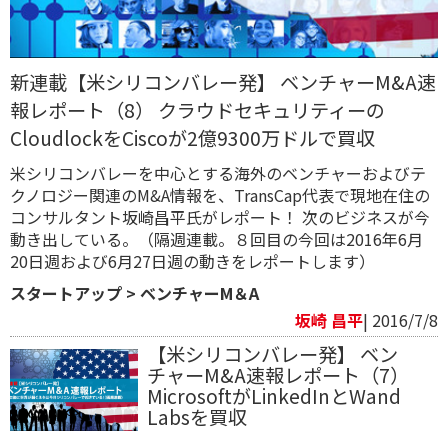
新連載【米シリコンバレー発】 ベンチャーM&A速
報レポート（8） クラウドセキュリティーの
CloudlockをCiscoが2億9300万ドルで買収
米シリコンバレーを中心とする海外のベンチャーおよびテ
クノロジー関連のM&A情報を、TransCap代表で現地在住の
コンサルタント坂崎昌平氏がレポート！ 次のビジネスが今
動き出している。（隔週連載。８回目の今回は2016年6月
20日週および6月27日週の動きをレポートします）
スタートアップ
>
ベンチャーM＆A
坂崎 昌平
| 2016/7/8
【米シリコンバレー発】 ベン
チャーM&A速報レポート（7）
MicrosoftがLinkedInとWand
Labsを買収