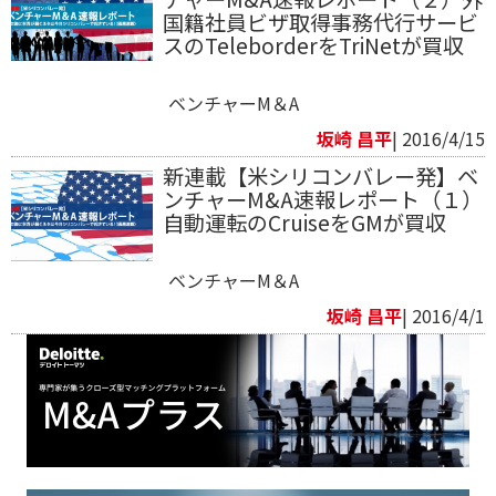
国籍社員ビザ取得事務代行サービ
スのTeleborderをTriNetが買収
ベンチャーM＆A
坂崎 昌平
| 2016/4/15
新連載【米シリコンバレー発】ベ
ンチャーM&A速報レポート（１）
自動運転のCruiseをGMが買収
ベンチャーM＆A
坂崎 昌平
| 2016/4/1