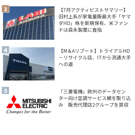
【7月アクティビストサマリー】
旧村上系が家電量販最大手「ヤマ
ダHD」株を新規保有、米ファン
ドは森永製菓に食指
【M＆Aリブート】トライアルHD
－リサイクル店、ITから流通大手
への道
「三菱電機」欧州のデータセン
ター向け空調サービス網を取り込
み 販売代理店2グループを買収