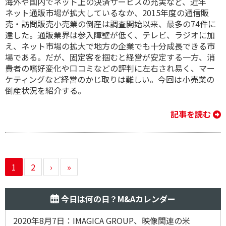
海外や国内でネット上の決済サービスの充実など、近年
ネット通販市場が拡大しているなか、2015年度の通信販
売・訪問販売小売業の倒産は調査開始以来、最多の74件に
達した。通販業界は参入障壁が低く、テレビ、ラジオに加
え、ネット市場の拡大で地方の企業でも十分成長できる市
場である。だが、固定客を掴むと経営が安定する一方、消
費者の嗜好変化や口コミなどの評判に左右され易く、マー
ケティングなど経営のかじ取りは難しい。今回は小売業の
倒産状況を紹介する。
記事を読む
1
2
›
»
今日は何の日？M&Aカレンダー
2020年8月7日：IMAGICA GROUP、映像関連の米