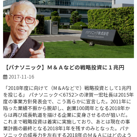
【パナソニック】Ｍ＆Ａなどの戦略投資に１兆円
2017-11-16
「2018年度に向けて（M＆Aなどで）戦略投資として1兆円
を投じる」 パナソニック＜6752＞の津賀一宏社長は2015年
度の事業方針発表会で、こう高らかに宣言した。2011年に
陥った業績不振から脱却し、創業100周年となる2018年か
らは再び成長軌道を描ける企業に変身させるのが狙いだ。
これまで戦略投資は着実に実施しており、あとは現在の事
業計画の最終となる2018年1年を残すのみとなった。パナ
ソニックの成長力を左右する2018年のＭ＆Ａにはどのよう