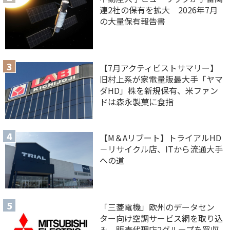
連2社の保有を拡大 2026年7月
の大量保有報告書
【7月アクティビストサマリー】
旧村上系が家電量販最大手「ヤマ
ダHD」株を新規保有、米ファン
ドは森永製菓に食指
【M＆Aリブート】トライアルHD
－リサイクル店、ITから流通大手
への道
「三菱電機」欧州のデータセン
ター向け空調サービス網を取り込
み 販売代理店2グループを買収