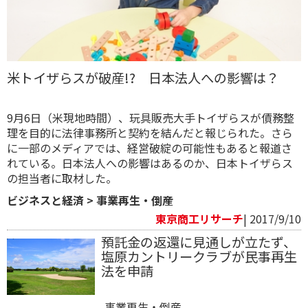
米トイザらスが破産!? 日本法人への影響は？
9月6日（米現地時間）、玩具販売大手トイザらスが債務整
理を目的に法律事務所と契約を結んだと報じられた。さら
に一部のメディアでは、経営破綻の可能性もあると報道さ
れている。日本法人への影響はあるのか、日本トイザらス
の担当者に取材した。
ビジネスと経済
>
事業再生・倒産
東京商工リサーチ
| 2017/9/10
預託金の返還に見通しが立たず、
塩原カントリークラブが民事再生
法を申請
事業再生・倒産