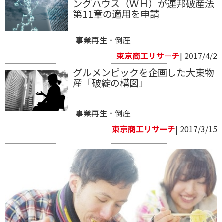
ングハウス（ＷＨ）が連邦破産法
第11章の適用を申請
事業再生・倒産
東京商工リサーチ
| 2017/4/2
グルメンピックを企画した大東物
産「破綻の構図」
事業再生・倒産
東京商工リサーチ
| 2017/3/15