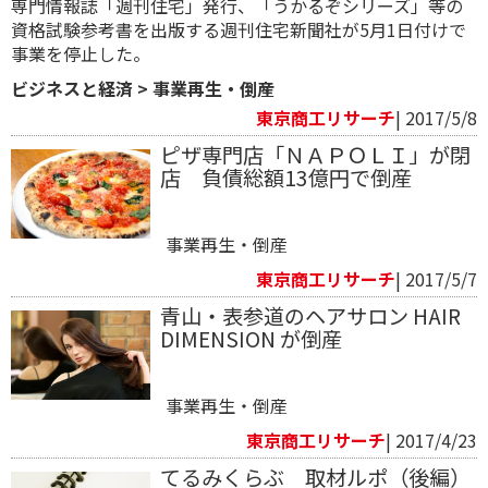
専門情報誌「週刊住宅」発行、「うかるぞシリーズ」等の
資格試験参考書を出版する週刊住宅新聞社が5月1日付けで
事業を停止した。
ビジネスと経済
>
事業再生・倒産
東京商工リサーチ
| 2017/5/8
ピザ専門店「ＮＡＰＯＬＩ」が閉
店 負債総額13億円で倒産
事業再生・倒産
東京商工リサーチ
| 2017/5/7
青山・表参道のヘアサロン HAIR
DIMENSION が倒産
事業再生・倒産
東京商工リサーチ
| 2017/4/23
てるみくらぶ 取材ルポ（後編）