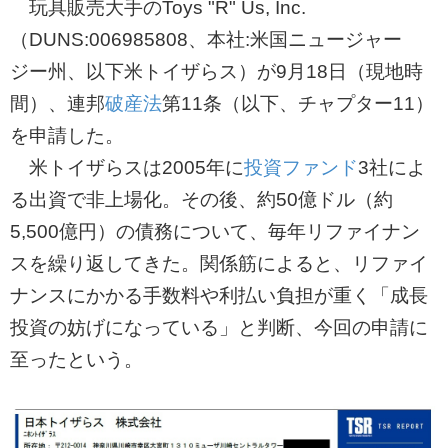
玩具販売大手のToys "R" Us, Inc.
（DUNS:006985808、本社:米国ニュージャー
ジー州、以下米トイザらス）が9月18日（現地時
間）、連邦
破産法
第11条（以下、チャプター11）
を申請した。
米トイザらスは2005年に
投資ファンド
3社によ
る出資で非上場化。その後、約50億ドル（約
5,500億円）の債務について、毎年リファイナン
スを繰り返してきた。関係筋によると、リファイ
ナンスにかかる手数料や利払い負担が重く「成長
投資の妨げになっている」と判断、今回の申請に
至ったという。