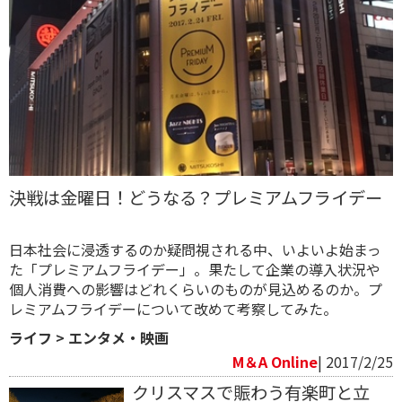
決戦は金曜日！どうなる？プレミアムフライデー
日本社会に浸透するのか疑問視される中、いよいよ始まっ
た「プレミアムフライデー」。果たして企業の導入状況や
個人消費への影響はどれくらいのものが見込めるのか。プ
レミアムフライデーについて改めて考察してみた。
ライフ
>
エンタメ・映画
M＆A Online
| 2017/2/25
クリスマスで賑わう有楽町と立