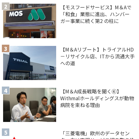
【モスフードサービス】M＆Aで
「和食」業態に進出、ハンバー
ガー事業に続く第2 の柱に
【M＆Aリブート】トライアルHD
－リサイクル店、ITから流通大手
への道
【M＆A 成長戦略を聞く⑥】
Withmalホールディングスが動物
病院を束ねる理由
「三菱電機」欧州のデータセン