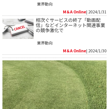
業界動向
M＆A Online
| 2024/1/31
相次ぐサービスの終了「動画配
信」などインターネット関連事業
の競争激化で
業界動向
M＆A Online
| 2024/1/30