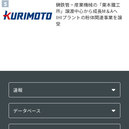
鋳鉄管・産業機械の「栗本鐵工
所」譲渡中心から成長M＆Aへ
IHIプラントの粉体関連事業を譲
受
速報
データベース