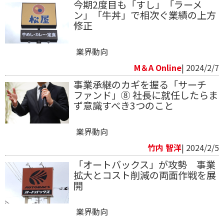
今期2度目も「すし」「ラーメ
ン」「牛丼」で相次ぐ業績の上方
修正
業界動向
M＆A Online
| 2024/2/7
事業承継のカギを握る「サーチ
ファンド」⑧ 社長に就任したらま
ず意識すべき3つのこと
業界動向
竹内 智洋
| 2024/2/5
「オートバックス」が攻勢 事業
拡大とコスト削減の両面作戦を展
開
業界動向