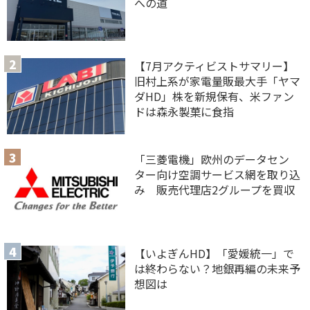
への道
【7月アクティビストサマリー】
旧村上系が家電量販最大手「ヤマ
ダHD」株を新規保有、米ファン
ドは森永製菓に食指
「三菱電機」欧州のデータセン
ター向け空調サービス網を取り込
み 販売代理店2グループを買収
【いよぎんHD】「愛媛統一」で
は終わらない？地銀再編の未来予
想図は