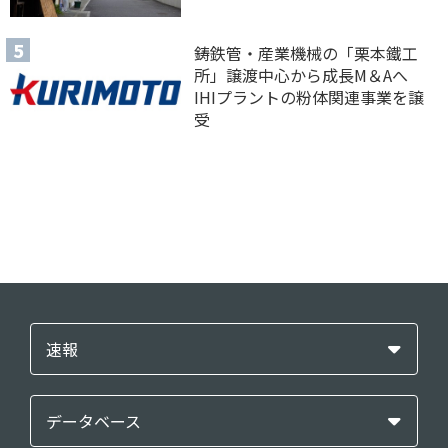
鋳鉄管・産業機械の「栗本鐵工
所」譲渡中心から成長M＆Aへ
IHIプラントの粉体関連事業を譲
受
速報
データベース