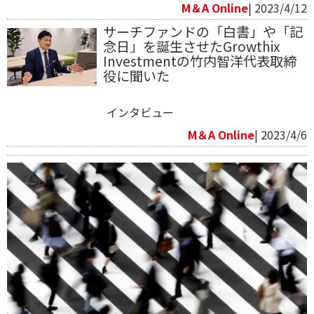
M＆A Online
| 2023/4/12
サーチファンドの「白書」や「記
念日」を誕生させたGrowthix
Investmentの竹内智洋代表取締
役に聞いた
インタビュー
M＆A Online
| 2023/4/6