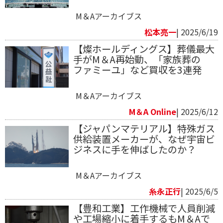
M＆Aアーカイブス
松本亮一
| 2025/6/19
【燦ホールディングス】葬儀最大
手がM＆A再始動、「家族葬の
ファミーユ」など買収を3連発
M＆Aアーカイブス
M＆A Online
| 2025/6/12
【ジャパンマテリアル】特殊ガス
供給装置メーカーが、なぜ宇宙ビ
ジネスに手を伸ばしたのか？
M＆Aアーカイブス
糸永正行
| 2025/6/5
【豊和工業】工作機械で人員削減
や工場縮小に着手するもM＆Aで