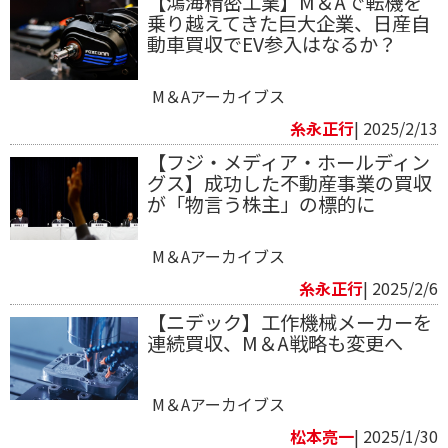
【鴻海精密工業】M＆Aで転機を
乗り越えてきた巨大企業、日産自
動車買収でEV参入はなるか？
M＆Aアーカイブス
糸永正行
| 2025/2/13
【フジ・メディア・ホールディン
グス】成功した不動産事業の買収
が「物言う株主」の標的に
M＆Aアーカイブス
糸永正行
| 2025/2/6
【ニデック】工作機械メーカーを
連続買収、M＆A戦略も変更へ
M＆Aアーカイブス
松本亮一
| 2025/1/30