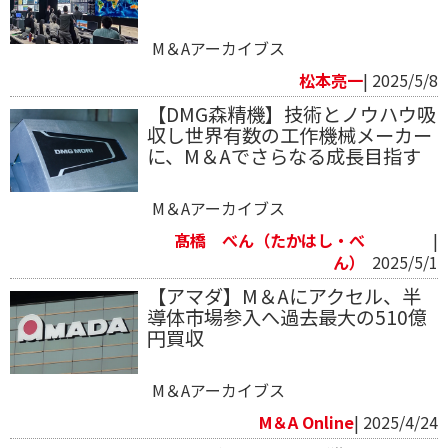
M＆Aアーカイブス
松本亮一
| 2025/5/8
【DMG森精機】技術とノウハウ吸
収し世界有数の工作機械メーカー
に、M＆Aでさらなる成長目指す
M＆Aアーカイブス
髙橋 べん（たかはし・べ
|
ん）
2025/5/1
【アマダ】M＆Aにアクセル、半
導体市場参入へ過去最大の510億
円買収
M＆Aアーカイブス
M＆A Online
| 2025/4/24