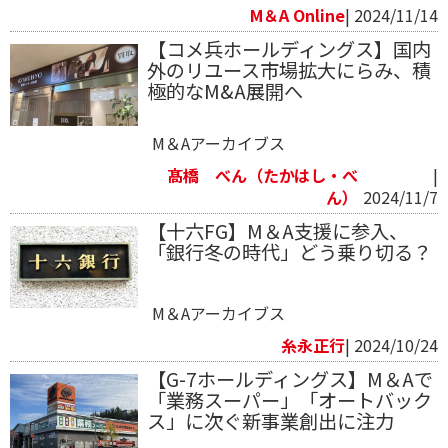
M＆A Online
| 2024/11/14
【コメ兵ホールディングス】国内
外のリユース市場拡大にらみ、積
極的なM&A展開へ
M＆Aアーカイブス
髙橋 べん（たかはし・べ
|
ん）
2024/11/7
【十六FG】M＆A支援に参入、
「銀行冬の時代」どう乗り切る？
M＆Aアーカイブス
糸永正行
| 2024/10/24
【G-7ホールディングス】M＆Aで
「業務スーパー」「オートバック
ス」に次ぐ新事業創出に注力