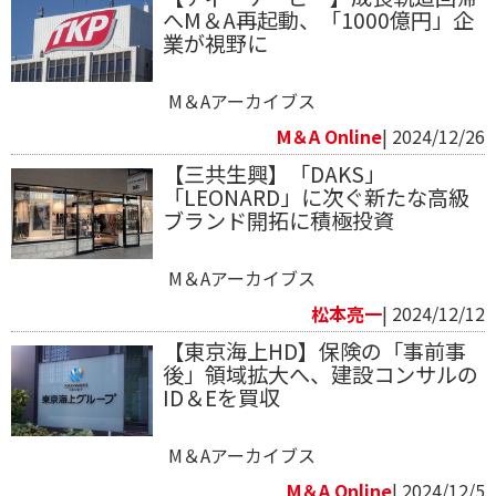
へM＆A再起動、「1000億円」企
業が視野に
M＆Aアーカイブス
M＆A Online
| 2024/12/26
【三共生興】「DAKS」
「LEONARD」に次ぐ新たな高級
ブランド開拓に積極投資
M＆Aアーカイブス
松本亮一
| 2024/12/12
【東京海上HD】保険の「事前事
後」領域拡大へ、建設コンサルの
ID＆Eを買収
M＆Aアーカイブス
M＆A Online
| 2024/12/5