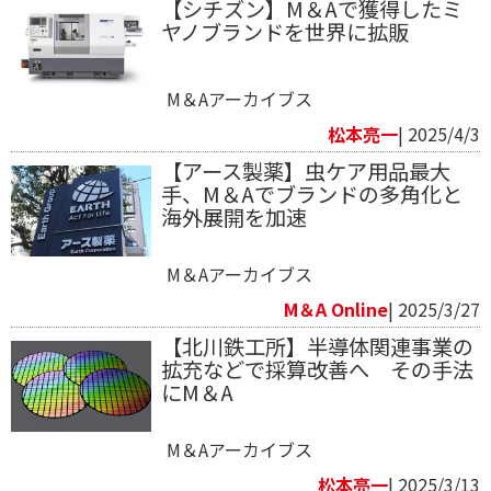
【シチズン】M＆Aで獲得したミ
ヤノブランドを世界に拡販
M＆Aアーカイブス
松本亮一
| 2025/4/3
【アース製薬】虫ケア用品最大
手、M＆Aでブランドの多角化と
海外展開を加速
M＆Aアーカイブス
M＆A Online
| 2025/3/27
【北川鉄工所】半導体関連事業の
拡充などで採算改善へ その手法
にM＆A
M＆Aアーカイブス
松本亮一
| 2025/3/13