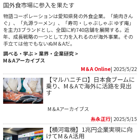
国外食市場に参入を果たす
物語コーポレーションは愛知県発の外食企業。「焼肉きん
ぐ」、「丸源ラーメン」、「寿司・しゃぶしゃぶ ゆず庵」
を主力3ブランドとし、全国に約740店舗を展開する。近
年、成長戦略の一つとして力を入れるのが海外事業。その
手立ては他でもないぬM＆Aだ。
調べる・学ぶ
>
業界・企業研究
>
M＆Aアーカイブス
M＆A Online
| 2025/5/22
【マルハニチロ】日本食ブームに
乗り、M＆Aで海外に活路を見出
す
M＆Aアーカイブス
糸永正行
| 2025/5/15
【横河電機】1兆円企業実現に向
けてM＆A活用