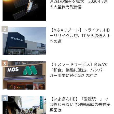
連2社の保有を拡大 2026年7月
の大量保有報告書
【M＆Aリブート】トライアルHD
－リサイクル店、ITから流通大手
への道
【モスフードサービス】M＆Aで
「和食」業態に進出、ハンバー
ガー事業に続く第2 の柱に
【いよぎんHD】「愛媛統一」で
は終わらない？地銀再編の未来予
想図は