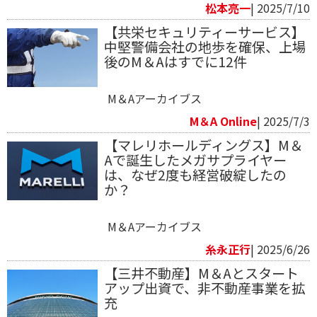
松本亮一
| 2025/7/10
【共栄セキュリティーサービス】
中堅警備会社の地歩を確保、上場
後のM＆Aはすでに12件
M＆Aアーカイブス
M＆A Online
| 2025/7/3
【マレリホールディングス】M＆
Aで誕生したメガサプライヤー
は、なぜ2度も経営破綻したの
か？
M＆Aアーカイブス
糸永正行
| 2025/6/26
【三井不動産】M＆Aとスタート
アップ出資で、非不動産事業を拡
充