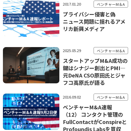
2017.01.20
ベンチャーM＆A
プライバシー侵害と偽
ニュース問題に揺れるアメ
リカ新興メディア
2025.05.29
ベンチャーM＆A
スタートアップM&A成功の
鍵はシナジー創出とPMI—
元DeNA CSO原田氏とジャ
フコ高原氏が語る
2016.09.02
ベンチャーM＆A
ベンチャーM&A速報
（12） コンタクト管理の
FullContactがConspireと
Profoundis Labsを買収