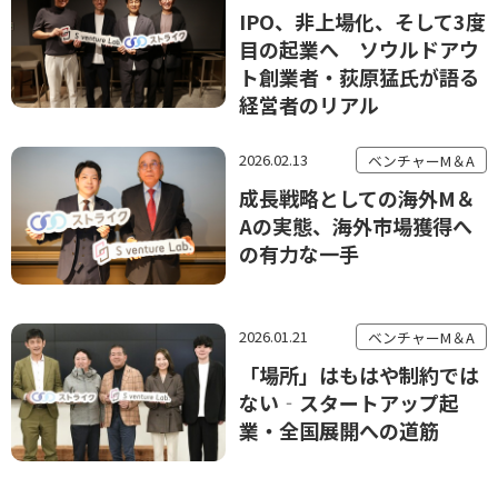
IPO、非上場化、そして3度
目の起業へ ソウルドアウ
ト創業者・荻原猛氏が語る
経営者のリアル
2026.02.13
ベンチャーM＆A
成長戦略としての海外M＆
Aの実態、海外市場獲得へ
の有力な一手
2026.01.21
ベンチャーM＆A
「場所」はもはや制約では
ない‐スタートアップ起
業・全国展開への道筋