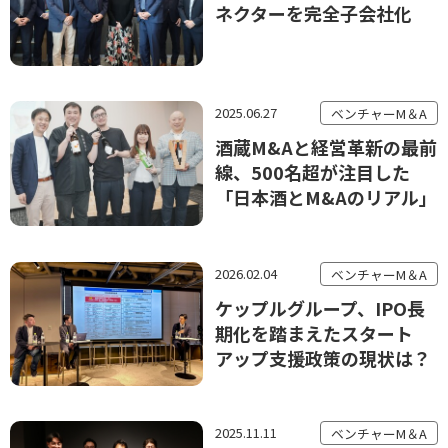
ネクターを完全子会社化
2025.06.27
ベンチャーM＆A
酒蔵M&Aと経営革新の最前
線、500名超が注目した
「日本酒とM&Aのリアル」
2026.02.04
ベンチャーM＆A
ケップルグループ、IPO長
期化を踏まえたスタート
アップ支援政策の現状は？
2025.11.11
ベンチャーM＆A