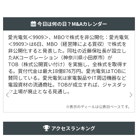
今日は何の日？M&Aカレンダー
愛光電気＜9909＞、MBOで株式を非公開化：愛光電気
＜9909＞は6日、MBO（経営陣による買収）で株式を
非公開化すると発表した。同社の近藤保社長が設立し
たAKコーポレーション（神奈川県小田原市）が
TOB（株式公開買い付け）を実施し、全株式を取得す
る。買付代金は最大18億876万円。愛光電気はTOBに
賛同している。愛光電気は家電製品やIT周辺機器など
電設資材の流通商社。TOBが成立すれば、ジャスダッ
ク上場が廃止となる見通し。
※表示のディールは公表日ベースです。
アクセスランキング