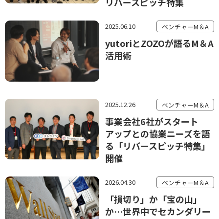
リバースピッチ特集
2025.06.10
ベンチャーM＆A
yutoriとZOZOが語るM＆A
活用術
2025.12.26
ベンチャーM＆A
事業会社6社がスタート
アップとの協業ニーズを語
る「リバースピッチ特集」
開催
2026.04.30
ベンチャーM＆A
「損切り」か「宝の山」
か…世界中でセカンダリー