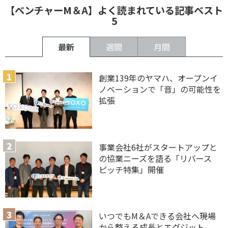
【ベンチャーM＆A】よく読まれている記事ベスト
5
最新
週間
月間
創業139年のヤマハ、オープンイ
ノベーションで「音」の可能性を
拡張
事業会社6社がスタートアップと
の協業ニーズを語る「リバース
ピッチ特集」開催
いつでもM＆Aできる会社へ――現場
から整える成長とエグジット