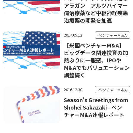
アラガン アルツハイマー
病治療薬など中枢神経疾患
治療薬の開発を加速
2017.05.12
ベンチャーM＆A
【米国ベンチャーM&A】
ビッグデータ関連投資の加
熱ぶりに一服感、IPOや
M&Aでもバリュエーション
調整続く
2016.12.30
ベンチャーM＆A
Season's Greetings from
Shohei Sakazaki - ベン
チャーM&A速報レポート