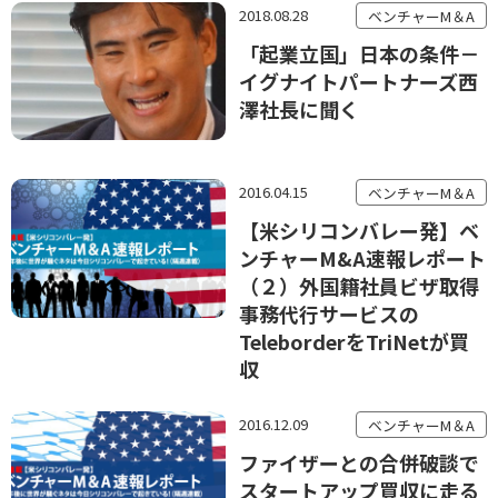
2018.08.28
ベンチャーM＆A
「起業立国」日本の条件－
イグナイトパートナーズ西
澤社長に聞く
2016.04.15
ベンチャーM＆A
【米シリコンバレー発】ベ
ンチャーM&A速報レポート
（２）外国籍社員ビザ取得
事務代行サービスの
TeleborderをTriNetが買
収
2016.12.09
ベンチャーM＆A
ファイザーとの合併破談で
スタートアップ買収に走る