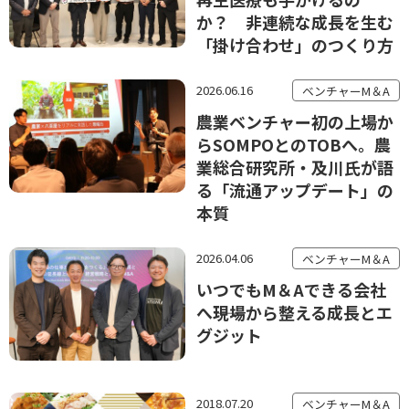
か？ 非連続な成長を生む
「掛け合わせ」のつくり方
2026.06.16
ベンチャーM＆A
農業ベンチャー初の上場か
らSOMPOとのTOBへ。農
業総合研究所・及川氏が語
る「流通アップデート」の
本質
2026.04.06
ベンチャーM＆A
いつでもM＆Aできる会社
へ――現場から整える成長とエ
グジット
2018.07.20
ベンチャーM＆A