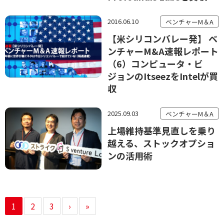
2016.06.10
ベンチャーM＆A
【米シリコンバレー発】 ベ
ンチャーM&A速報レポート
（6）コンピュータ・ビ
ジョンのItseezをIntelが買
収
2025.09.03
ベンチャーM＆A
上場維持基準見直しを乗り
越える、ストックオプショ
ンの活用術
1
2
3
›
»