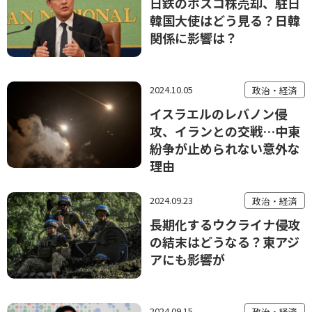
日鉄のポスコ株売却、駐日
韓国大使はどう見る？日韓
関係に影響は？
2024.10.05
政治・経済
イスラエルのレバノン侵
攻、イランとの交戦…中東
紛争が止められない意外な
理由
2024.09.23
政治・経済
長期化するウクライナ侵攻
の結末はどうなる？東アジ
アにも影響が
2024.09.15
政治・経済