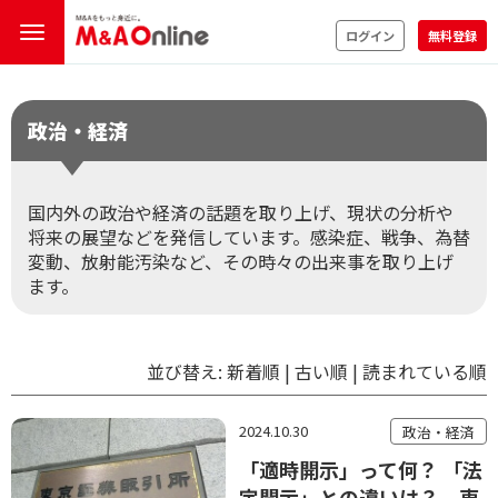
ログイン
無料登録
政治・経済
国内外の政治や経済の話題を取り上げ、現状の分析や
将来の展望などを発信しています。感染症、戦争、為替
変動、放射能汚染など、その時々の出来事を取り上げ
ます。
並び替え:
新着順
|
古い順
|
読まれている順
2024.10.30
政治・経済
「適時開示」って何？ 「法
定開示」との違いは？ 東