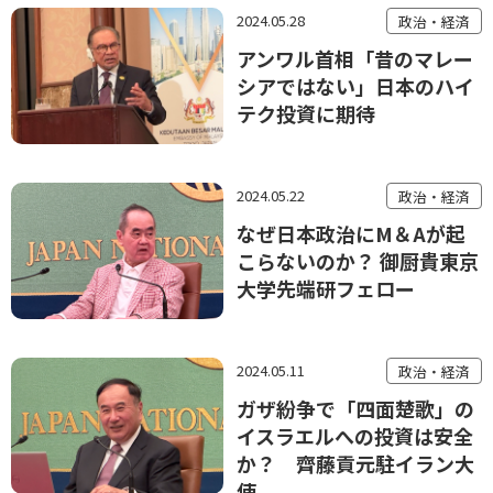
2024.05.28
政治・経済
アンワル首相「昔のマレー
シアではない」日本のハイ
テク投資に期待
2024.05.22
政治・経済
なぜ日本政治にM＆Aが起
こらないのか？ 御厨貴東京
大学先端研フェロー
2024.05.11
政治・経済
ガザ紛争で「四面楚歌」の
イスラエルへの投資は安全
か？ 齊藤貢元駐イラン大
使