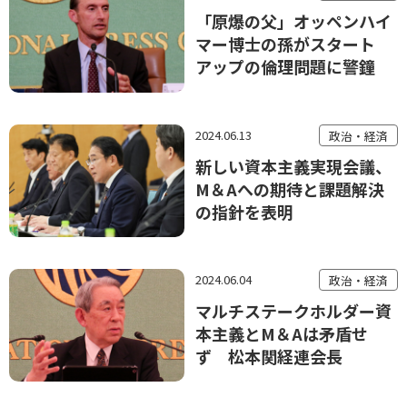
「原爆の父」オッペンハイ
マー博士の孫がスタート
アップの倫理問題に警鐘
2024.06.13
政治・経済
新しい資本主義実現会議、
M＆Aへの期待と課題解決
の指針を表明
2024.06.04
政治・経済
マルチステークホルダー資
本主義とM＆Aは矛盾せ
ず 松本関経連会長