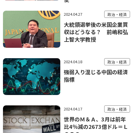
2024.04.27
政治・経済
大統領選挙後の米国企業買
収はどうなる？ 前嶋和弘
上智大学教授
2024.04.18
政治・経済
強弱入り混じる中国の経済
指標
2024.04.17
政治・経済
世界のＭ＆Ａ、3月は前年
比4％減の2673億ドル＝Ｌ