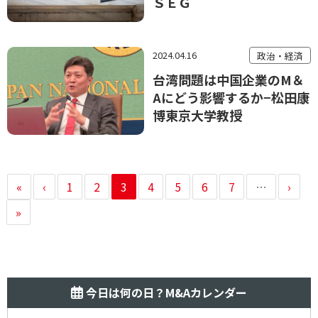
ＳＥＧ
2024.04.16
政治・経済
台湾問題は中国企業のM＆
Aにどう影響するか−松田康
博東京大学教授
«
‹
1
2
3
4
5
6
7
…
›
»
今日は何の日？M&Aカレンダー