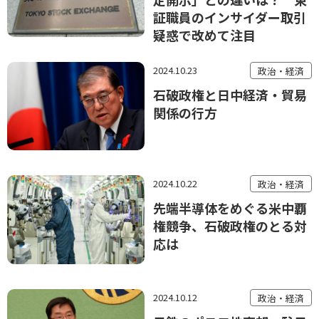
証職員のインサイダー取引
疑惑で改めて注目
2024.10.23
政治・経済
石破政権と日中経済・貿易
関係の行方
2024.10.22
政治・経済
先端半導体をめぐる米中覇
権競争、石破政権のとる対
応は
2024.10.12
政治・経済