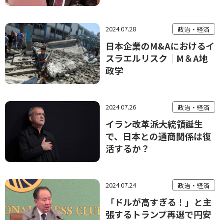
2024.07.28
政治・経済
日本企業のM&Aにおけるイ
スラエルリスク│M＆A地
政学
2024.07.26
政治・経済
イラン改革派大統領誕生
で、日本との通商関係は復
活するか？
2024.07.24
政治・経済
「ドルが高すぎる！」と主
張するトランプ再選で円安