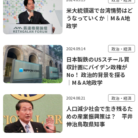
米大統領選で台湾情勢はど
うなっていくか│M＆A地
政学
2024.09.14
政治・経済
日本製鉄のUSスチール買
収計画にバイデン政権が
No！ 政治的背景を探る
│M＆A地政学
2024.08.21
政治・経済
人口減少社会で生き残るた
めの産業振興策は？ 平井
伸治鳥取県知事