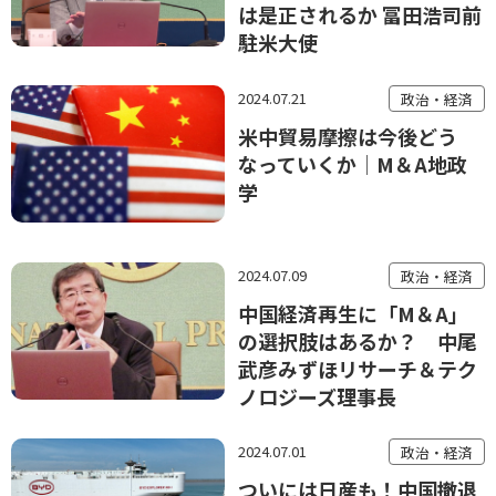
は是正されるか 冨田浩司前
駐米大使
2024.07.21
政治・経済
米中貿易摩擦は今後どう
なっていくか│M＆A地政
学
2024.07.09
政治・経済
中国経済再生に「M＆A」
の選択肢はあるか？ 中尾
武彦みずほリサーチ＆テク
ノロジーズ理事長
2024.07.01
政治・経済
ついには日産も！中国撤退