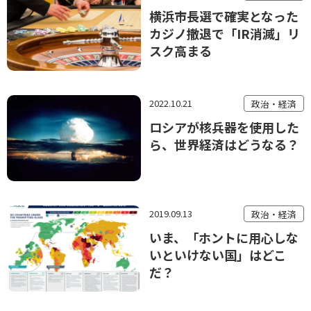
横浜市長選で確実となった
カジノ撤退で「IR消滅」リ
スク高まる
2022.10.21
政治・経済
ロシアが核兵器を使用した
ら、世界経済はどうなる？
2019.09.13
政治・経済
いま、「ホントに用心しな
いといけない国」はどこ
だ？