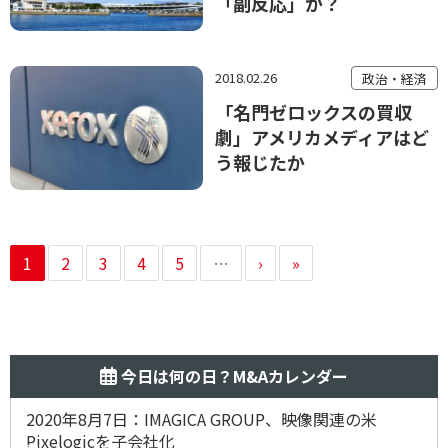
「副反応」か？
2018.02.26
政治・経済
「名門ゼロックスの買収
劇」アメリカメディアはど
う報じたか
1
2
3
4
5
…
›
»
今日は何の日？M&Aカレンダー
2020年8月7日：IMAGICA GROUP、映像関連の米
Pixelogicを子会社化