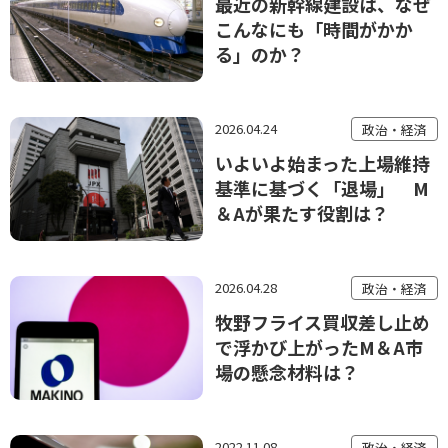
最近の新幹線建設は、なぜ
こんなにも「時間がかか
る」のか？
2026.04.24
政治・経済
いよいよ始まった上場維持
基準に基づく「退場」 M
＆A が果たす役割は？
2026.04.28
政治・経済
牧野フライス買収差し止め
で浮かび上がったM＆A市
場の懸念材料は？
2022.11.08
政治・経済