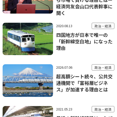
経済同友会山口代表幹事に
聞く
2020.08.13
政治・経済
四国地方が日本で唯一の
「新幹線空白地」になった
理由
2026.07.06
政治・経済
超高額シート続々、公共交
通機関で「富裕層ビジネ
ス」が加速する理由とは
2021.05.23
政治・経済