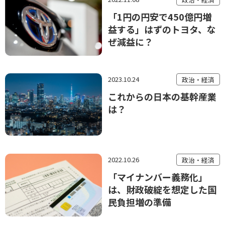
「1円の円安で450億円増
益する」はずのトヨタ、な
ぜ減益に？
2023.10.24
政治・経済
これからの日本の基幹産業
は？
2022.10.26
政治・経済
「マイナンバー義務化」
は、財政破綻を想定した国
民負担増の準備