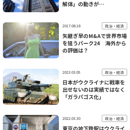
解体」の動きが…
2017.08.18
政治・経済
矢継ぎ早のM&Aで世界市場
を狙うパーク24 海外から
の評価は？
2023.03.05
政治・経済
日本がウクライナに戦車を
出せないのは実績ではなく
「ガラパゴス化」
2022.03.30
政治・経済
東京の地下鉄駅はウクライ