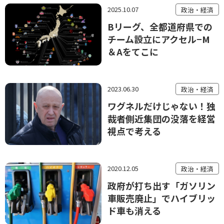
2025.10.07
政治・経済
Bリーグ、全都道府県での
チーム設立にアクセル−M
＆Aをてこに
2023.06.30
政治・経済
ワグネルだけじゃない！独
裁者側近集団の没落を経営
視点で考える
2020.12.05
政治・経済
政府が打ち出す「ガソリン
車販売廃止」でハイブリッ
ド車も消える