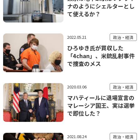
ナのようにシェルターとし
て使えるか？
2022.05.21
政治・経済
ひろゆき氏が買収した
「4chan」、米銃乱射事件
で捜査のメス
2020.03.06
政治・経済
マハティールに退場宣言の
マレーシア国王、実は選挙
で即位した？
2021.08.24
政治・経済