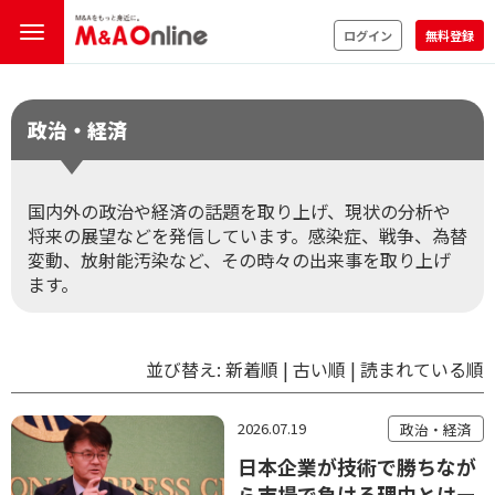
ログイン
無料登録
政治・経済
国内外の政治や経済の話題を取り上げ、現状の分析や
将来の展望などを発信しています。感染症、戦争、為替
変動、放射能汚染など、その時々の出来事を取り上げ
ます。
並び替え:
新着順
|
古い順
|
読まれている順
2026.07.19
政治・経済
日本企業が技術で勝ちなが
ら市場で負ける理由とはー