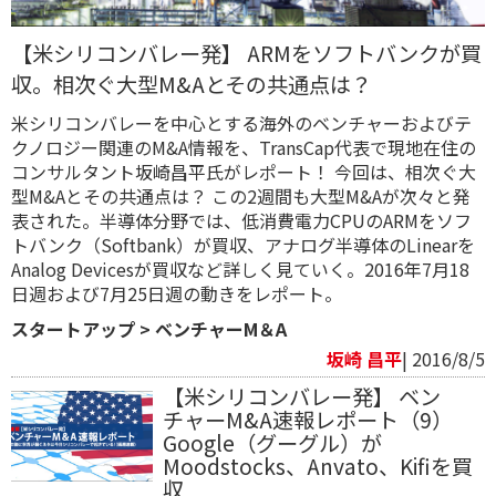
【米シリコンバレー発】 ARMをソフトバンクが買
収。相次ぐ大型M&Aとその共通点は？
米シリコンバレーを中心とする海外のベンチャーおよびテ
クノロジー関連のM&A情報を、TransCap代表で現地在住の
コンサルタント坂崎昌平氏がレポート！ 今回は、相次ぐ大
型M&Aとその共通点は？ この2週間も大型M&Aが次々と発
表された。半導体分野では、低消費電力CPUのARMをソフ
トバンク（Softbank）が買収、アナログ半導体のLinearを
Analog Devicesが買収など詳しく見ていく。2016年7月18
日週および7月25日週の動きをレポート。
スタートアップ
>
ベンチャーM＆A
坂崎 昌平
| 2016/8/5
【米シリコンバレー発】 ベン
チャーM&A速報レポート（9）
Google（グーグル）が
Moodstocks、Anvato、Kifiを買
収