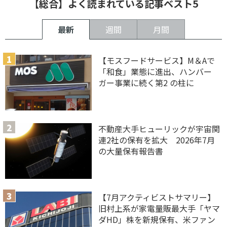
【総合】よく読まれている記事ベスト5
最新
週間
月間
【モスフードサービス】M＆Aで
「和食」業態に進出、ハンバー
ガー事業に続く第2 の柱に
不動産大手ヒューリックが宇宙関
連2社の保有を拡大 2026年7月
の大量保有報告書
【7月アクティビストサマリー】
旧村上系が家電量販最大手「ヤマ
ダHD」株を新規保有、米ファン