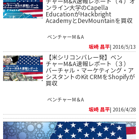
チャーM&A速報レポート（４）オ
ンライン大学のCapella
EducationがHackbright
AcademyとDevMountainを買収
ベンチャーM＆A
坂崎 昌平
| 2016/5/13
【米シリコンバレー発】ベン
チャーM&A速報レポート（３）
バーチャル・マーケティング・ア
シスタントのKit CRMをShopifyが
買収
ベンチャーM＆A
坂崎 昌平
| 2016/4/28