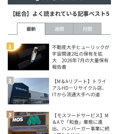
【総合】よく読まれている記事ベスト5
最新
週間
月間
不動産大手ヒューリックが
宇宙関連2社の保有を拡
大 2026年7月の大量保有
報告書
【M＆Aリブート】トライ
アルHD－リサイクル店、
ITから流通大手への道
【モスフードサービス】M
＆Aで「和食」業態に進
出、ハンバーガー事業に続