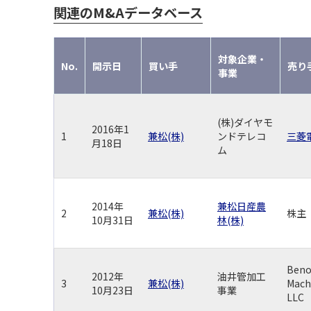
関連のM&Aデータベース
対象企業・
No.
開示日
買い手
売り
事業
(株)ダイヤモ
2016年1
1
兼松(株)
ンドテレコ
三菱電
月18日
ム
2014年
兼松日産農
2
兼松(株)
株主
10月31日
林(株)
Beno
2012年
油井管加工
3
兼松(株)
Mach
10月23日
事業
LLC