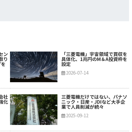
セン
「三菱電機」宇宙領域で買収を
取り
具体化、1兆円のM＆A投資枠を
プを
設定
2026-07-14
会社
三菱電機だけではない、パナソ
強化
ニック・日産・JDIなど大手企
業で人員削減が続々
2025-09-12