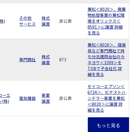
兼松＜8020＞、廃棄
物処理事業の兼松環
その他
株式
株)
非公表
境をオリックス＜
サービス
譲渡
8591＞に譲渡
詳細
を見る
兼松＜8020＞、寝装
具など専門商社で持
株式
ち分法適用会社のカ
専門商社
873
譲渡
ネヨウ＜3209＞を
TOBで子会社化
詳
細を見る
セイコーエプソン＜
6724＞、ICテストハ
コーエ
事業
電気機器
非公表
ンドラー事業を兼松
(株)
譲渡
＜8020＞に譲渡
詳
細を見る
もっと見る