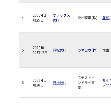
2008年2
オリックス
4
兼松環境(株)
兼松(
月25日
(株)
2019年
5
兼松(株)
カネヨウ(株)
株主
11月12日
ICテストハ
2021年1
セイ
6
兼松(株)
ンドラー事
月28日
プソン
業