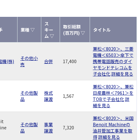
ス
取引総額
手
業種 ▽
キー
タイトル
(百万円) ▽
ム ▽
兼松＜8020＞、三菱
電機＜6503＞傘下で
その他小
機(株)
合併
17,400
携帯電話販売のダイ
売
ヤモンドテレコムを
子会社化
詳細を見る
兼松＜8020＞、兼松
その他製
株式
日産農林＜7961＞を
1,567
品
譲渡
TOBで子会社化
詳
細を見る
兼松＜8020＞、米国
it
その他製
事業
Benoit Machineの
ine
7,320
品
譲渡
油井管加工事業を取
得
詳細を見る