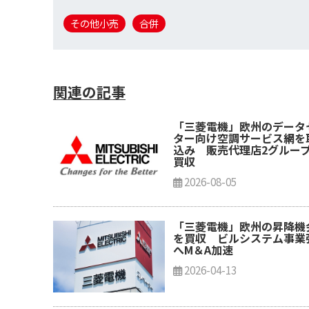
その他小売
合併
関連の記事
「三菱電機」欧州のデータ
ター向け空調サービス網を
込み 販売代理店2グルー
買収
2026-08-05
「三菱電機」欧州の昇降機
を買収 ビルシステム事業
へM＆A加速
2026-04-13