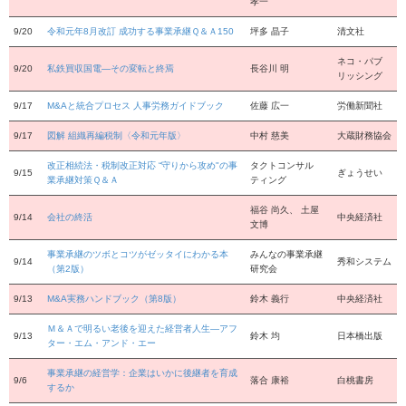
孝一
9/20
令和元年8月改訂 成功する事業承継Ｑ＆Ａ150
坪多 晶子
清文社
ネコ・パブ
9/20
私鉄買収国電―その変転と終焉
長谷川 明
リッシング
9/17
M&Aと統合プロセス 人事労務ガイドブック
佐藤 広一
労働新聞社
9/17
図解 組織再編税制〈令和元年版〉
中村 慈美
大蔵財務協会
改正相続法・税制改正対応 “守りから攻め"の事
タクトコンサル
9/15
ぎょうせい
業承継対策Ｑ＆Ａ
ティング
福谷 尚久、 土屋
9/14
会社の終活
中央経済社
文博
事業承継のツボとコツがゼッタイにわかる本
みんなの事業承継
9/14
秀和システム
（第2版）
研究会
9/13
M&A実務ハンドブック（第8版）
鈴木 義行
中央経済社
Ｍ＆Ａで明るい老後を迎えた経営者人生―アフ
9/13
鈴木 均
日本橋出版
ター・エム・アンド・エー
事業承継の経営学：企業はいかに後継者を育成
9/6
落合 康裕
白桃書房
するか