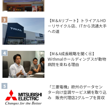
【M＆Aリブート】トライアルHD
－リサイクル店、ITから流通大手
への道
【M＆A 成長戦略を聞く⑥】
Withmalホールディングスが動物
病院を束ねる理由
「三菱電機」欧州のデータセン
ター向け空調サービス網を取り込
み 販売代理店2グループを買収