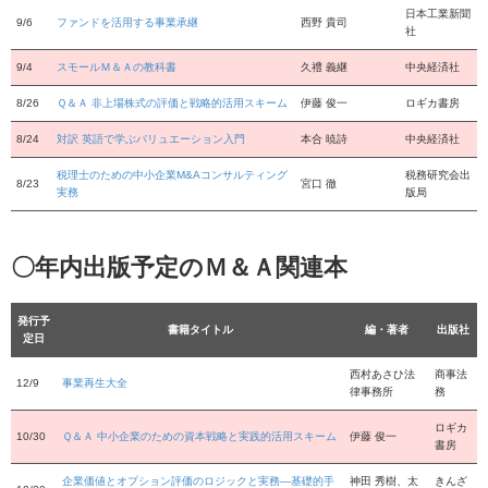
日本工業新聞
9/6
ファンドを活用する事業承継
西野 貴司
社
9/4
スモールＭ＆Ａの教科書
久禮 義継
中央経済社
8/26
Ｑ＆Ａ 非上場株式の評価と戦略的活用スキーム
伊藤 俊一
ロギカ書房
8/24
対訳 英語で学ぶバリュエーション入門
本合 暁詩
中央経済社
税理士のための中小企業M&Aコンサルティング
税務研究会出
8/23
宮口 徹
実務
版局
〇年内出版予定のＭ＆Ａ関連本
発行予
書籍タイトル
編・著者
出版社
定日
西村あさひ法
商事法
12/9
事業再生大全
律事務所
務
ロギカ
10/30
Ｑ＆Ａ 中小企業のための資本戦略と実践的活用スキーム
伊藤 俊一
書房
企業価値とオプション評価のロジックと実務―基礎的手
神田 秀樹、太
きんざ