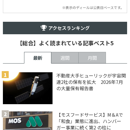
※表示のディールは公表日ベースです。
アクセスランキング
【総合】よく読まれている記事ベスト5
最新
週間
月間
不動産大手ヒューリックが宇宙関
連2社の保有を拡大 2026年7月
の大量保有報告書
【モスフードサービス】M＆Aで
「和食」業態に進出、ハンバー
ガー事業に続く第2 の柱に