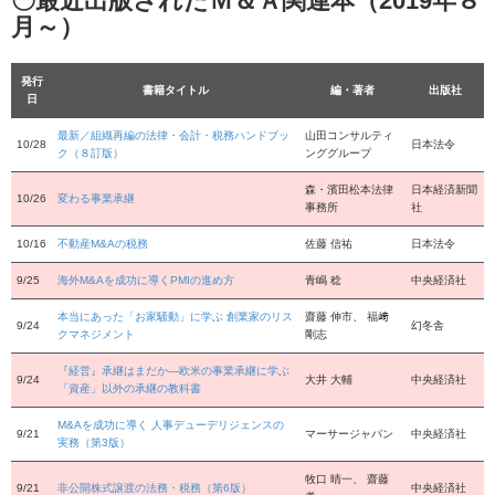
〇最近出版されたＭ＆Ａ関連本（2019年８
月～）
発行
書籍タイトル
編・著者
出版社
日
最新／組織再編の法律・会計・税務ハンドブッ
山田コンサルティ
10/28
日本法令
ク（８訂版）
ンググループ
森・濱田松本法律
日本経済新聞
10/26
変わる事業承継
事務所
社
10/16
不動産M&Aの税務
佐藤 信祐
日本法令
9/25
海外M&Aを成功に導くPMIの進め方
青嶋 稔
中央経済社
本当にあった「お家騒動」に学ぶ 創業家のリス
齋藤 伸市、 福﨑
9/24
幻冬舎
クマネジメント
剛志
『経営』承継はまだか―欧米の事業承継に学ぶ
9/24
大井 大輔
中央経済社
「資産」以外の承継の教科書
M&Aを成功に導く 人事デューデリジェンスの
9/21
マーサージャパン
中央経済社
実務（第3版）
牧口 晴一、 齋藤
9/21
非公開株式譲渡の法務・税務（第6版）
中央経済社