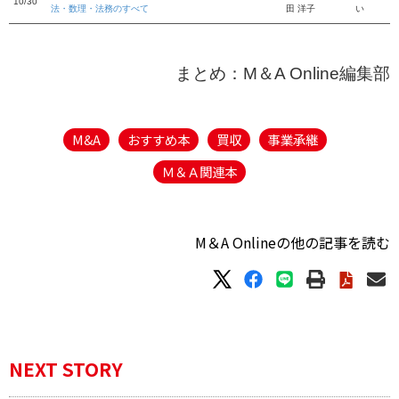
10/30
法・数理・法務のすべて
田 洋子
い
まとめ：M＆A Online編集部
M&A
おすすめ本
買収
事業承継
Ｍ＆Ａ関連本
M＆A Onlineの他の記事を読む
NEXT STORY