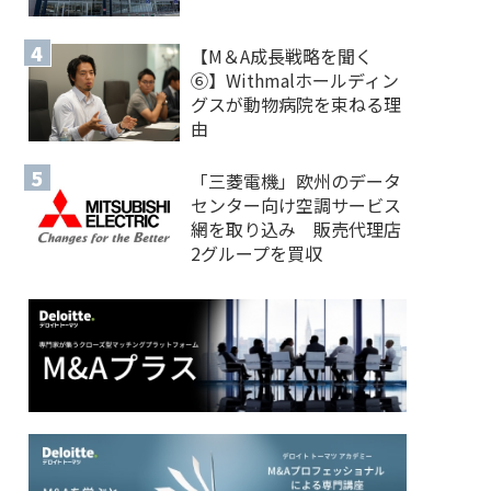
【M＆A 成長戦略を聞く
⑥】Withmalホールディン
グスが動物病院を束ねる理
由
「三菱電機」欧州のデータ
センター向け空調サービス
網を取り込み 販売代理店
2グループを買収