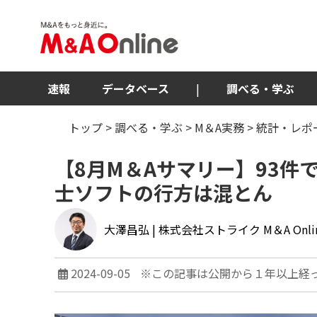
速報
データベース
|
調べる・学ぶ
トップ
>
調べる・学ぶ
>
M＆A実務
>
統計・レポ
【8月M＆Aサマリー】93件
士ソフトの行方は混とん
大澤昌弘
| 株式会社ストライク M＆A Onl
2024-09-05
※この記事は公開から１年以上経