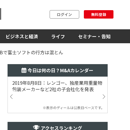
ログイン
無料登録
ビジネスと経済
ライフ
セミナー・告知
OBで富士ソフトの行方は混とん
今日は何の日？M&Aカレンダー
2019年8月8日：レンゴー、独産業用重量物
2014
包装メーカーなど2社の子会社化を発表
提案
※表示のディールは公表日ベースです。
アクセスランキング