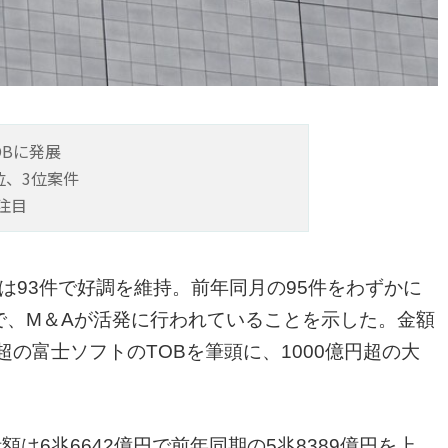
OBに発展
位、3位案件
注目
）は93件で好調を維持。前年同月の95件をわずかに
さで、M＆Aが活発に行われていることを示した。金額
円超の富士ソフトのTOBを筆頭に、1000億円超の大
額は6兆6642億円で前年同期の5兆8389億円を上