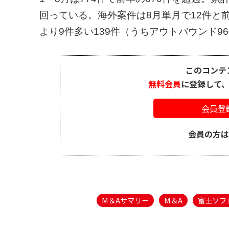
回っている。海外案件は8月単月で12件と前
より9件多い139件（うちアウトバウンド96
このコンテ
無料会員
に登録して
会員登
会員の方
M＆Aサマリー
M＆A
富士ソフ