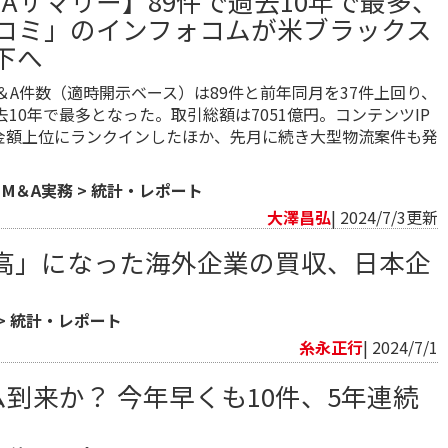
＆Aサマリー】89件で過去10年で最多、
コミ」のインフォコムが米ブラックス
下へ
のM＆A件数（適時開示ベース）は89件と前年同月を37件上回り、
去10年で最多となった。取引総額は7051億円。コンテンツIP
金額上位にランクインしたほか、先月に続き大型物流案件も発
>
M＆A実務
>
統計・レポート
大澤昌弘
| 2024/7/3更新
高」になった海外企業の買収、日本企
>
統計・レポート
糸永正行
| 2024/7/1
ム到来か？ 今年早くも10件、5年連続