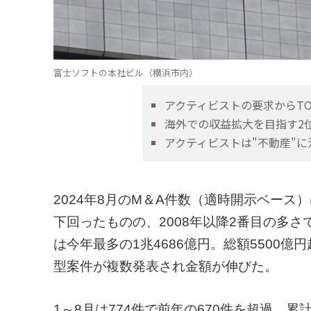
富士ソフトの本社ビル（横浜市内）
アクティビストの要求からT
海外での収益拡大を目指す2
アクティビストは"不動産"に
2024年8月のM＆A件数（適時開示ベース
下回ったものの、2008年以降2番目の多
は今年最多の1兆4686億円。総額5500億
型案件が複数発表され金額が伸びた。
1～8月は774件で前年の670件を超過。累計