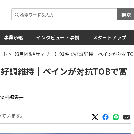
検索
事業承継
インタビュー・事例
スタートアップ
ート
>【8月M＆Aサマリー】93件で好調維持｜ベインが対抗T
で好調維持｜ベインが対抗TOBで富
ine副編集長
っています。