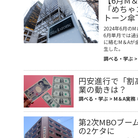
【6月M
「めちゃ
トーン傘
2024年6月
6月単月では過
に絡むM＆Aが
生した。
調べる・学ぶ
円安進行で「割
業の動きは？
調べる・学ぶ
>
M＆A実務
第2次MBOブー
の2ケタに