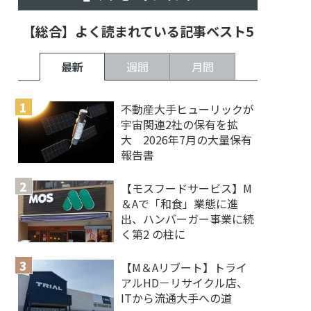
【総合】よく読まれている記事ベスト5
最新
週間
月間
不動産大手ヒューリックが
宇宙関連2社の保有を拡
大 2026年7月の大量保有
報告書
【モスフードサービス】M
＆Aで「和食」業態に進
出、ハンバーガー事業に続
く第2 の柱に
【M＆Aリブート】トライ
アルHD－リサイクル店、
ITから流通大手への道