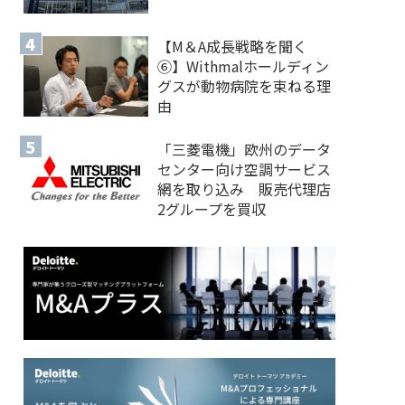
【M＆A 成長戦略を聞く
⑥】Withmalホールディン
グスが動物病院を束ねる理
由
「三菱電機」欧州のデータ
センター向け空調サービス
網を取り込み 販売代理店
2グループを買収