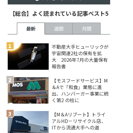
【総合】よく読まれている記事ベスト5
最新
週間
月間
不動産大手ヒューリックが
宇宙関連2社の保有を拡
大 2026年7月の大量保有
報告書
【モスフードサービス】M
＆Aで「和食」業態に進
出、ハンバーガー事業に続
く第2 の柱に
【M＆Aリブート】トライ
アルHD－リサイクル店、
ITから流通大手への道