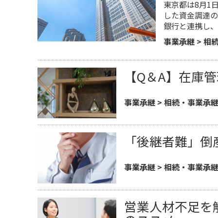
東京都は8月1
した資金調達の
銀行と連携し、
事業承継
>
相
【Q＆A】在庫
事業承継
>
相続・事業承
「後継者難」倒産
事業承継
>
相続・事業承
営業人材不足を