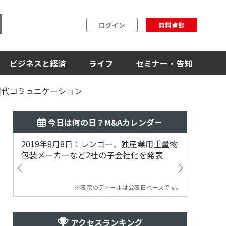
ログイン
無料登録
ビジネスと経済
ライフ
セミナー・告知
世代コミュニケーション
今日は何の日？M&Aカレンダー
2019年8月8日：レンゴー、独産業用重量物
2014
包装メーカーなど2社の子会社化を発表
提案
※表示のディールは公表日ベースです。
アクセスランキング