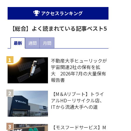
アクセスランキング
【総合】よく読まれている記事ベスト5
最新
週間
月間
不動産大手ヒューリックが
宇宙関連2社の保有を拡
大 2026年7月の大量保有
報告書
【M＆Aリブート】トライ
アルHD－リサイクル店、
ITから流通大手への道
【モスフードサービス】M