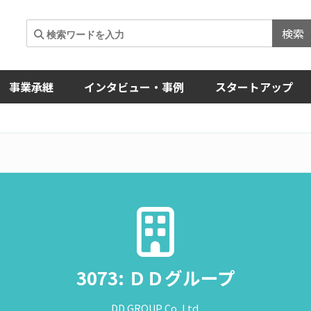
検索
事業承継
インタビュー・事例
スタートアップ
3073: ＤＤグループ
DD GROUP Co.,Ltd.