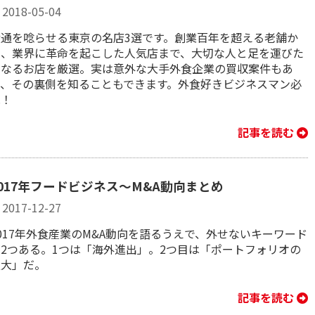
2018-05-04
食通を唸らせる東京の名店3選です。創業百年を超える老舗か
ら、業界に革命を起こした人気店まで、大切な人と足を運びた
くなるお店を厳選。実は意外な大手外食企業の買収案件もあ
り、その裏側を知ることもできます。外食好きビジネスマン必
見！
記事を読む
2017年フードビジネス～M&A動向まとめ
2017-12-27
017年外食産業のM&A動向を語るうえで、外せないキーワード
が2つある。1つは「海外進出」。2つ目は「ポートフォリオの
拡大」だ。
記事を読む