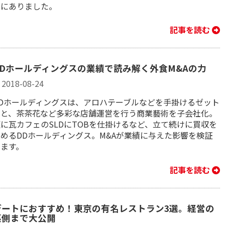
資にありました。
記事を読む
DDホールディングスの業績で読み解く外食M&Aの力
2018-08-24
DDホールディングスは、アロハテーブルなどを手掛けるゼット
ンと、茶茶花など多彩な店舗運営を行う商業藝術を子会社化。
に瓦カフェのSLDにTOBを仕掛けるなど、立て続けに買収を
進めるDDホールディングス。M&Aが業績に与えた影響を検証
します。
記事を読む
デートにおすすめ！東京の有名レストラン3選。経営の
裏側まで大公開