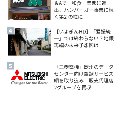
＆Aで「和食」業態に進
出、ハンバーガー事業に続
く第2 の柱に
【いよぎんHD】「愛媛統
一」では終わらない？地銀
再編の未来予想図は
「三菱電機」欧州のデータ
センター向け空調サービス
網を取り込み 販売代理店
2グループを買収