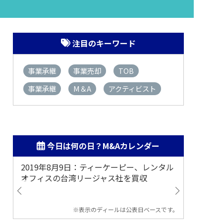
注目のキーワード
事業承継
事業売却
TOB
事業承継
M＆A
アクティビスト
今日は何の日？M&Aカレンダー
2019年8月9日：ティーケーピー、レンタル
2019
オフィスの台湾リージャス社を買収
マジェ
※表示のディールは公表日ベースです。