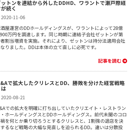
ゼットンを連結から外したDDHD、ワラントで瀬戸際経
営が続く
2020-11-06
居酒屋運営のDDホールディングスが、ワラントによって28億
,900万円を調達します。同じ時期に連結子会社ゼットンが第
三者割当増資を実施。それにより、ゼットンは持分法適用会社
となりました。DDは本体の立て直しに必死です。
記事を読む
M&Aで拡大したクリレスとDD、勝敗を分けた経営戦略
とは
2020-08-21
M&Aでの拡大を明確に打ち出していたクリエイト・レストラン
ツ・ホールディングスとDDホールディングス。前代未聞のコロ
ナ禍を何とか乗り切ろうとするクリレスと、1割強の退店を決
定するなど戦略の大幅な見直しを迫られるDD。違いは分散投