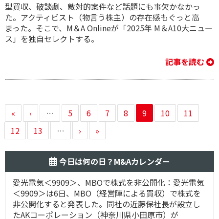
型買収、破談劇、敵対的案件など話題にも事欠かなかっ
た。アクティビスト（物言う株主）の存在感もぐっと高
まった。そこで、M＆A Onlineが「2025年 M＆A10大ニュー
ス」を独自セレクトする。
記事を読む
«
‹
…
5
6
7
8
9
10
11
12
13
…
›
»
今日は何の日？M&Aカレンダー
愛光電気＜9909＞、MBOで株式を非公開化：愛光電気
＜9909＞は6日、MBO（経営陣による買収）で株式を
非公開化すると発表した。同社の近藤保社長が設立し
たAKコーポレーション（神奈川県小田原市）が