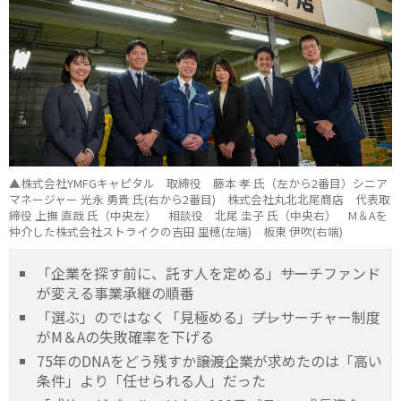
▲株式会社YMFGキャピタル 取締役 藤本 孝 氏（左から2番目）シニア
マネージャー 光永 勇貴 氏(右から2番目) 株式会社丸北北尾商店 代表取
締役 上撫 直哉 氏（中央左） 相談役 北尾 圭子 氏（中央右） M＆Aを
仲介した株式会社ストライクの吉田 里穂(左端) 板東 伊吹(右端)
「企業を探す前に、託す人を定める」――サーチファンド
が変える事業承継の順番
「選ぶ」のではなく「見極める」――プレサーチャー制度
がM＆Aの失敗確率を下げる
75年のDNAをどう残すか――譲渡企業が求めたのは「高い
条件」より「任せられる人」だった