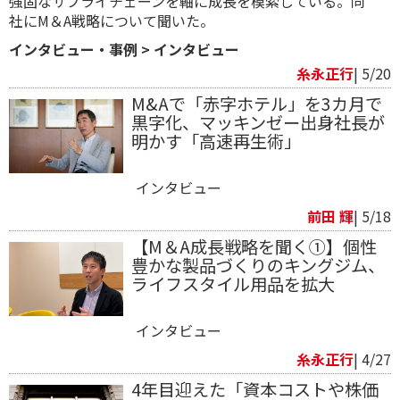
強固なサプライチェーンを軸に成長を模索している。同
社 にM＆A戦略について聞いた。
インタビュー・事例
>
インタビュー
糸永正行
| 5/20
M&Aで「赤字ホテル」を3カ月で
黒字化、マッキンゼー出身社長が
明かす「高速再生術」
インタビュー
前田 輝
| 5/18
【M＆A成長戦略を聞く①】個性
豊かな製品づくりのキングジム、
ライフスタイル用品を拡大
インタビュー
糸永正行
| 4/27
4年目迎えた「資本コストや株価