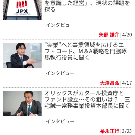
を意識した経営」、現状の課題を
探る
インタビュー
矢部 謙介
| 4/20
"実業"へと事業領域を広げるエ
フ・コード、M＆A戦略を門脇琢
馬執行役員に聞く
インタビュー
大澤昌弘
| 4/17
オリックスがカタール投資庁と
ファンド設立…その狙いは？ 三
宅誠一常務事業投資本部長に聞く
インタビュー
糸永正行
| 3/23