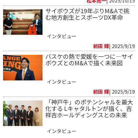
松本亮一
| 2025/10/15
サイボウズが19年ぶりM&Aで挑
む地方創生とスポーツDX革命
インタビュー
前田 輝
| 2025/9/19
バスケの熱で愛媛を一つに―サイ
ボウズとのM&Aで描く未来図
インタビュー
前田 輝
| 2025/9/19
「神戸牛」のポテンシャルを最大
化する Lキャタルトンが描く、吉
祥吉ホールディングスとの未来
インタビュー