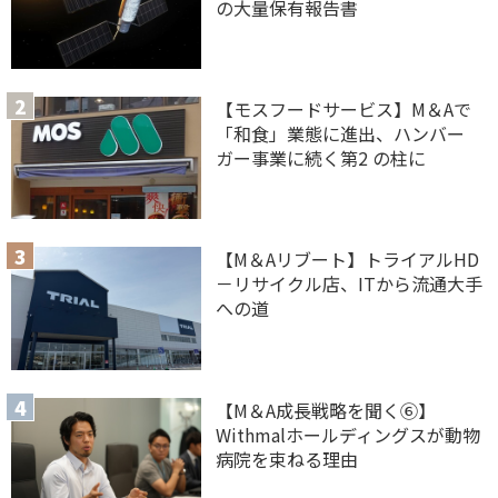
の大量保有報告書
【モスフードサービス】M＆Aで
「和食」業態に進出、ハンバー
ガー事業に続く第2 の柱に
【M＆Aリブート】トライアルHD
－リサイクル店、ITから流通大手
への道
【M＆A 成長戦略を聞く⑥】
Withmalホールディングスが動物
病院を束ねる理由