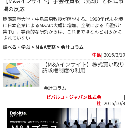
【M&Aインサイト】子会社買収（売却）と株式市
場の反応
慶應義塾大学・牛島辰男教授が解説する。1990年代末を境
に日本企業によるM&Aは大幅に増加。企業による「選択と
集中」、学術的な研究からは、これまでほとんど明らかに
されていない……
調べる・学ぶ
>
M＆A実務
>
会計コラム
牛島
| 2016/2/10
【M&Aインサイト】株式買い取り
請求権制度の利用
会計コラム
ビバルコ・ジャパン株式会
|
社
2015/10/9