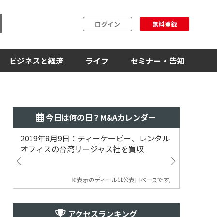
ログイン
無料登録
ビジネスと経済
ライフ
セミナー・告知
今日は何の日？M&Aカレンダー
2019年8月9日：ティーケーピー、レンタル
2019
オフィスの台湾リージャス社を買収
マジェ
※表示のディールは公表日ベースです。
アクセスランキング