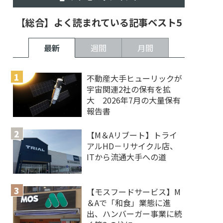
【総合】よく読まれている記事ベスト5
最新
週間
月間
不動産大手ヒューリックが
宇宙関連2社の保有を拡
大 2026年7月の大量保有
報告書
【M＆Aリブート】トライ
アルHD－リサイクル店、
ITから流通大手への道
【モスフードサービス】M
＆Aで「和食」業態に進
出、ハンバーガー事業に続