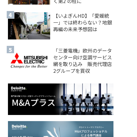
く第2 の柱に
【いよぎんHD】「愛媛統
一」では終わらない？地銀
再編の未来予想図は
「三菱電機」欧州のデータ
センター向け空調サービス
網を取り込み 販売代理店
2グループを買収