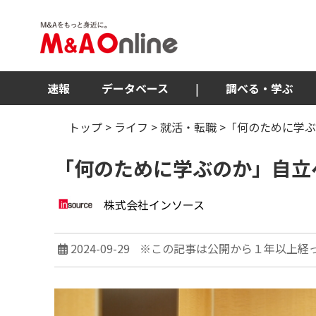
速報
データベース
|
調べる・学ぶ
トップ
>
ライフ
>
就活・転職
>「何のために学
「何のために学ぶのか」自立
株式会社インソース
2024-09-29
※この記事は公開から１年以上経