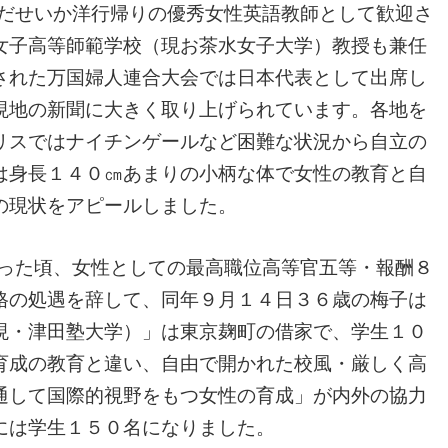
んだせいか洋行帰りの優秀女性英語教師として歓迎さ
女子高等師範学校（現お茶水女子大学）教授も兼任
された万国婦人連合大会では日本代表として出席し
現地の新聞に大きく取り上げられています。各地を
リスではナイチンゲールなど困難な状況から自立の
は身長１４０㎝あまりの小柄な体で女性の教育と自
の現状をアピールしました。
だった頃、女性としての最高職位高等官五等・報酬８
格の処遇を辞して、同年９月１４日３６歳の梅子は
現・津田塾大学）」は東京麹町の借家で、学生１０
育成の教育と違い、自由で開かれた校風・厳しく高
通して国際的視野をもつ女性の育成」が内外の協力
には学生１５０名になりました。