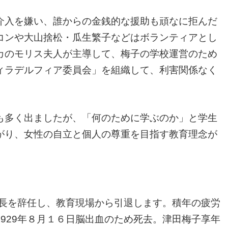
介入を嫌い、誰からの金銭的な援助も頑なに拒んだ
コンや大山捨松・瓜生繁子などはボランティアとし
カのモリス夫人が主導して、梅子の学校運営のため
ィラデルフィア委員会」を組織して、利害関係なく
も多く出ましたが、「何のために学ぶのか」と学生
がり、女性の自立と個人の尊重を目指す教育理念が
塾長を辞任し、教育現場から引退します。積年の疲労
929年８月１６日脳出血のため死去。津田梅子享年