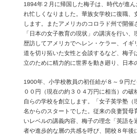
1894年２月に帰国した梅子は、時代が進
れ忙しくなりました。華族女学校に復職、
します。またアメリカのコロラド州で開催
「日本の女子教育の現状」の講演を行い、
歴訪してアメリカでヘレン・ケラー、イギ
道を切り拓いた女性と会談するなど、梅子
立のために精力的に世界を動き廻り、日本
1900年、小学校教員の初任給が８～９円
００円（現在の約３０４万円に相当）の破
自らの学校を創立します。「女子英学塾（
名からのスタートでした。従来の良妻賢母
いレベルの講義内容、梅子の理念「英語を
者や進歩的な層の共感を呼び、開校８年後