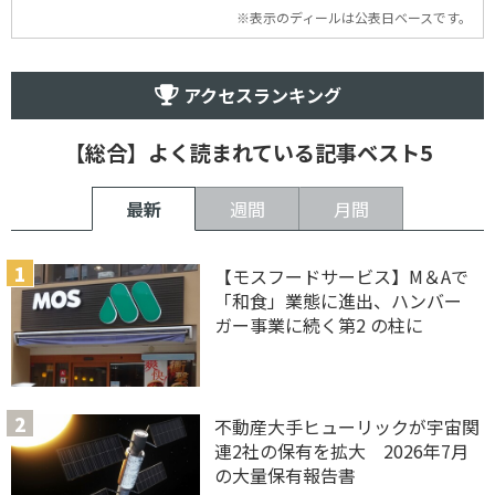
※表示のディールは公表日ベースです。
アクセスランキング
【総合】よく読まれている記事ベスト5
最新
週間
月間
【モスフードサービス】M＆Aで
「和食」業態に進出、ハンバー
ガー事業に続く第2 の柱に
不動産大手ヒューリックが宇宙関
連2社の保有を拡大 2026年7月
の大量保有報告書