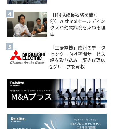
【M＆A 成長戦略を聞く
⑥】Withmalホールディン
グスが動物病院を束ねる理
由
「三菱電機」欧州のデータ
センター向け空調サービス
網を取り込み 販売代理店
2グループを買収