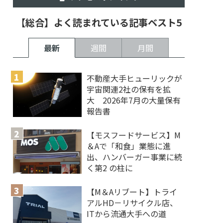
【総合】よく読まれている記事ベスト5
最新
週間
月間
不動産大手ヒューリックが
宇宙関連2社の保有を拡
大 2026年7月の大量保有
報告書
【モスフードサービス】M
＆Aで「和食」業態に進
出、ハンバーガー事業に続
く第2 の柱に
【M＆Aリブート】トライ
アルHD－リサイクル店、
ITから流通大手への道