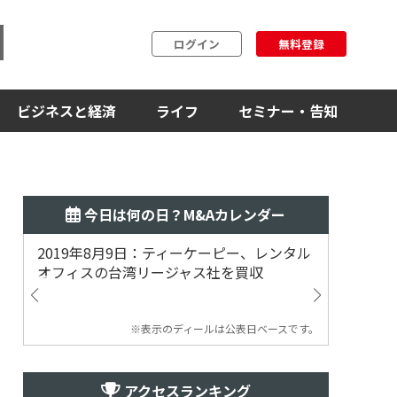
ログイン
無料登録
ビジネスと経済
ライフ
セミナー・告知
今日は何の日？M&Aカレンダー
2019年8月9日：ティーケーピー、レンタル
2019
オフィスの台湾リージャス社を買収
マジェ
※表示のディールは公表日ベースです。
アクセスランキング