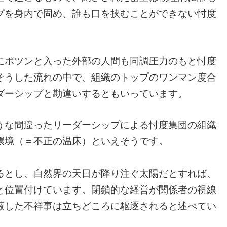
プを身内で固め、誰も口を挟むことができない忖度
にポツンと入った外部の人間も同調圧力のもと忖度
そうした流れの中で、組織のトップのワンマン度合
ダーシップと勘違いするともいっています。
うな間違ったリーダーシップによる忖度集団の組織
環境（＝不正の温床）といえそうです。
るとし、自然界の天日が降り注ぐ太陽だとすれば、
と位置付けています。閉鎖的な経営が関係者の視線
蔽した不祥事は立ちどころに駆逐されると述べてい