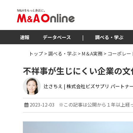
速報
データベース
|
調べる・学ぶ
トップ
>
調べる・学ぶ
>
M＆A実務
>
コーポレー
不祥事が生じにくい企業の文
辻さちえ
| 株式会社ビズサプリ パート
2023-12-03
※この記事は公開から１年以上経