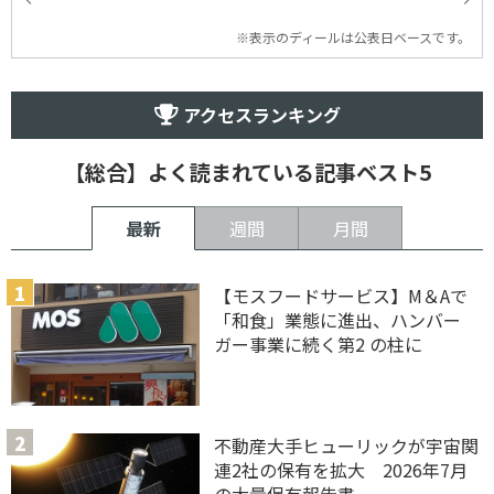
※表示のディールは公表日ベースです。
アクセスランキング
【総合】よく読まれている記事ベスト5
最新
週間
月間
【モスフードサービス】M＆Aで
「和食」業態に進出、ハンバー
ガー事業に続く第2 の柱に
不動産大手ヒューリックが宇宙関
連2社の保有を拡大 2026年7月
の大量保有報告書