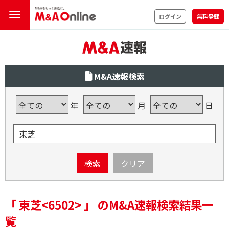
ログイン
無料登録
M&A速報検索
年
月
日
検索
クリア
「 東芝<6502> 」 のM&A速報検索結果一
覧