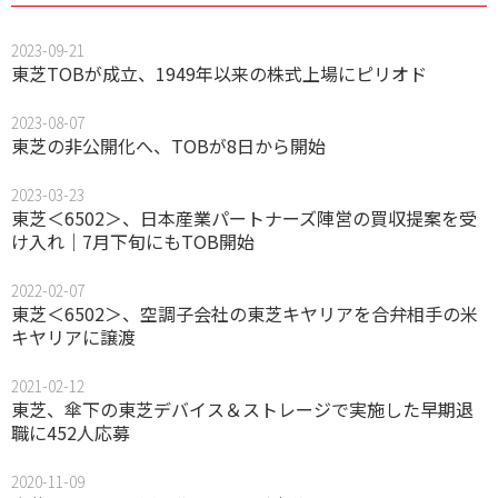
2023-09-21
東芝TOBが成立、1949年以来の株式上場にピリオド
2023-08-07
東芝の非公開化へ、TOBが8日から開始
2023-03-23
東芝＜6502＞、日本産業パートナーズ陣営の買収提案を受
け入れ｜7月下旬にもTOB開始
2022-02-07
東芝＜6502＞、空調子会社の東芝キヤリアを合弁相手の米
キヤリアに譲渡
2021-02-12
東芝、傘下の東芝デバイス＆ストレージで実施した早期退
職に452人応募
2020-11-09