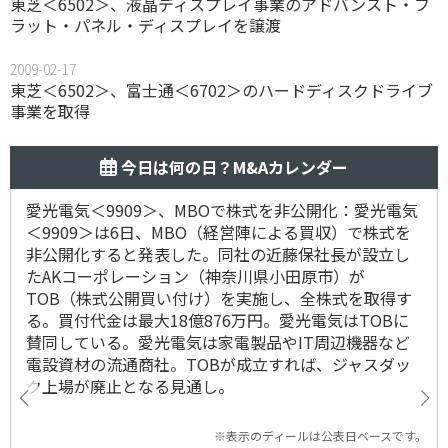
東芝＜6502＞、液晶ディスプレイ事業のアドバンスト・フ
ラット・パネル・ディスプレイを譲渡
2009-02-17
東芝＜6502＞、富士通＜6702＞のハードディスクドライブ
事業を取得
今日は何の日？M&Aカレンダー
愛光電気＜9909＞、MBOで株式を非公開化：愛光電気
＜9909＞は6日、MBO（経営陣による買収）で株式を
非公開化すると発表した。同社の近藤保社長が設立し
たAKコーポレーション（神奈川県小田原市）が
TOB（株式公開買い付け）を実施し、全株式を取得す
る。買付代金は最大18億876万円。愛光電気はTOBに
賛同している。愛光電気は家電製品やIT周辺機器など
電設資材の流通商社。TOBが成立すれば、ジャスダッ
ク上場が廃止となる見通し。
※表示のディールは公表日ベースです。