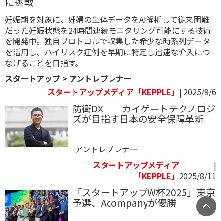
に挑戦
妊娠期を対象に、妊婦の生体データをAI解析して従来困難
だった妊娠状態を24時間連続モニタリング可能にする技術
を開発中。独自プロトコルで収集した希少な時系列データ
を活用し、ハイリスク症例を早期に特定し迅速な介入につ
なげることを目指す。
スタートアップ
>
アントレプレナー
スタートアップメディア「KEPPLE」
| 2025/9/6
防衛DX──カイゲートテクノロジ
ズが目指す日本の安全保障革新
アントレプレナー
スタートアップメディア
|
「KEPPLE」
2025/8/11
「スタートアップW杯2025」東京
予選、Acompanyが優勝