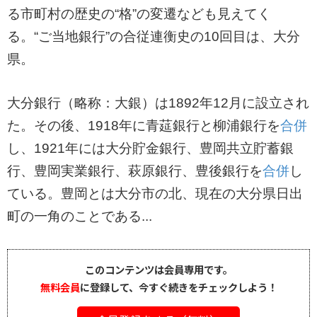
る市町村の歴史の“格”の変遷なども見えてく
る。“ご当地銀行”の合従連衡史の10回目は、大分
県。
大分銀行（略称：大銀）は1892年12月に設立され
た。その後、1918年に青莚銀行と柳浦銀行を
合併
し、1921年には大分貯金銀行、豊岡共立貯蓄銀
行、豊岡実業銀行、萩原銀行、豊後銀行を
合併
し
ている。豊岡とは大分市の北、現在の大分県日出
町の一角のことである...
このコンテンツは会員専用です。
無料会員
に登録して、今すぐ続きをチェックしよう！