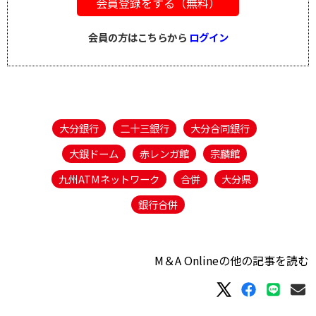
会員登録をする（無料）
会員の方はこちらから
ログイン
大分銀行
二十三銀行
大分合同銀行
大銀ドーム
赤レンガ館
宗麟館
九州ATMネットワーク​
合併
大分県
銀行合併
M＆A Onlineの他の記事を読む