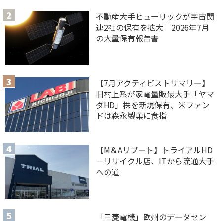
不動産大手ヒューリックが宇宙関
連2社の保有を拡大 2026年7月
の大量保有報告書
【7月アクティビストサマリー】
旧村上系が家電量販最大手「ヤマ
ダHD」株を新規保有、米ファン
ドは森永製菓に食指
【M＆Aリブート】トライアルHD
－リサイクル店、ITから流通大手
への道
「三菱電機」欧州のデータセン