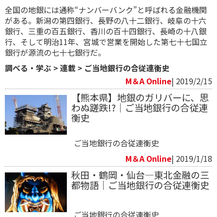
全国の地銀には通称“ナンバーバンク”と呼ばれる金融機関
がある。新潟の第四銀行、長野の八十二銀行、岐阜の十六
銀行、三重の百五銀行、香川の百十四銀行、長崎の十八銀
行、そして明治11年、宮城で営業を開始した第七十七国立
銀行が源流の七十七銀行だ。
調べる・学ぶ
>
連載
>
ご当地銀行の合従連衡史
M＆A Online
| 2019/2/15
【熊本県】地銀のガリバーに、思
わぬ蹉跌!?｜ご当地銀行の合従連
衡史​​
ご当地銀行の合従連衡史
M＆A Online
| 2019/1/18
秋田・鶴岡・仙台―東北金融の三
都物語｜ご当地銀行の合従連衡史
ご当地銀行の合従連衡史