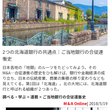
2つの北海道銀行の共通点｜ご当地銀行の合従連
衡史
日本各地の「地銀」のルーツをたどってみよう。その
M&A―合従連衡の歴史をひも解けば、銀行や金融経済の成
り立ち、日本の伝統産業、商業の集積の移り変わりなども
見えてくる。第1回は「北海道」。北の大地には、北海道銀
行と呼ばれる組織が２つあった。
調べる・学ぶ
>
連載
>
ご当地銀行の合従連衡史
M＆A Online
| 2018/5/19