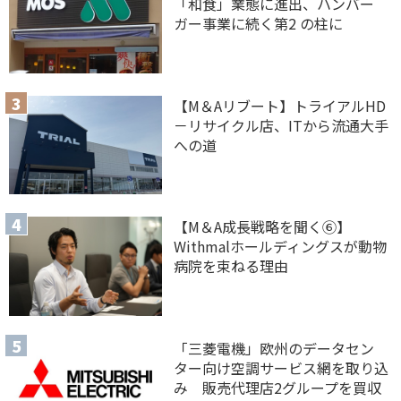
「和食」業態に進出、ハンバー
ガー事業に続く第2 の柱に
【M＆Aリブート】トライアルHD
－リサイクル店、ITから流通大手
への道
【M＆A 成長戦略を聞く⑥】
Withmalホールディングスが動物
病院を束ねる理由
「三菱電機」欧州のデータセン
ター向け空調サービス網を取り込
み 販売代理店2グループを買収