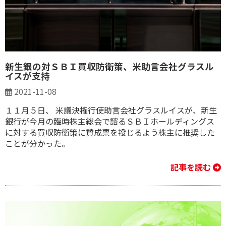
新生銀の対ＳＢＩ買収防衛策、米助言会社グラスル
イスが支持
2021-11-08
１１月５日、 米議決権行使助言会社グラスルイスが、新生
銀行が今月の臨時株主総会で諮るＳＢＩホールディングス
に対する買収防衛策に賛成票を投じるよう株主に推奨した
ことが分かった。
記事を読む