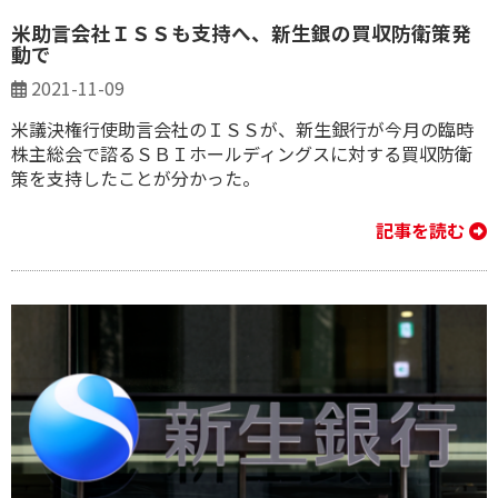
米助言会社ＩＳＳも支持へ、新生銀の買収防衛策発
動で
2021-11-09
米議決権行使助言会社のＩＳＳが、新生銀行が今月の臨時
株主総会で諮るＳＢＩホールディングスに対する買収防衛
策を支持したことが分かった。
記事を読む