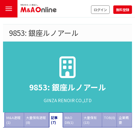
ログイン
無料登録
9853: 銀座ルノアール
9853: 銀座ルノアール
GINZA RENOIR CO.,LTD
M&A速報
大量保有速報
記事
MAO
大量保有
TOB(0)
企業概
(1)
(8)
(7)
DB(1)
(13)
要