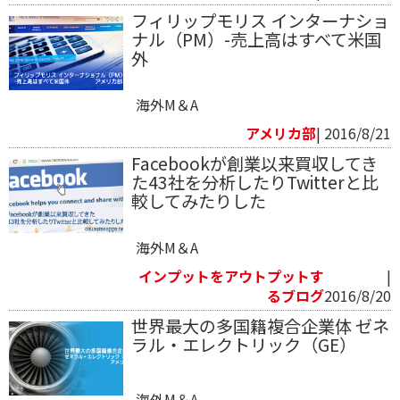
フィリップモリス インターナショ
ナル（PM）-売上高はすべて米国
外
海外M＆A
アメリカ部
| 2016/8/21
Facebookが創業以来買収してき
た43社を分析したりTwitterと比
較してみたりした
海外M＆A
インプットをアウトプットす
|
るブログ
2016/8/20
世界最大の多国籍複合企業体 ゼネ
ラル・エレクトリック（GE）
海外M＆A