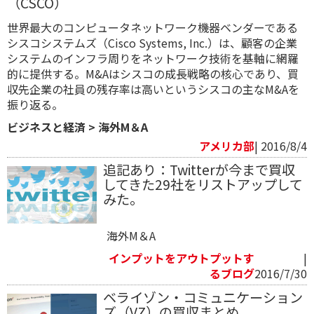
（CSCO）
世界最大のコンピュータネットワーク機器ベンダーである
シスコシステムズ（Cisco Systems, Inc.）は、顧客の企業
システムのインフラ周りをネットワーク技術を基軸に網羅
的に提供する。M&Aはシスコの成長戦略の核心であり、買
収先企業の社員の残存率は高いというシスコの主なM&Aを
振り返る。
ビジネスと経済
>
海外M＆A
アメリカ部
| 2016/8/4
追記あり：Twitterが今まで買収
してきた29社をリストアップして
みた。
海外M＆A
インプットをアウトプットす
|
るブログ
2016/7/30
ベライゾン・コミュニケーション
ズ（VZ）の買収まとめ