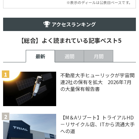
※表示のディールは公表日ベースです。
アクセスランキング
【総合】よく読まれている記事ベスト5
最新
週間
月間
不動産大手ヒューリックが宇宙関
連2社の保有を拡大 2026年7月
の大量保有報告書
【M＆Aリブート】トライアルHD
－リサイクル店、ITから流通大手
への道