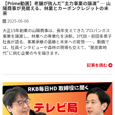
【Prime動画】老舗が挑んだ“主力事業の譲渡” ─ 山
陽商事が見据える、林業とカーボンクレジットの未
来
2025-06-06
大正15年創業の山陽商事は、長年支えてきたプロパンガス
事業を譲渡し、林業への専業化を決断。3代目・前田多恵子
社長が語る、事業承継の葛藤と未来への覚悟──。動画で
は、社員インタビューや森林の現場も交えて、“脱炭素時
代”に挑む企業の今を描きます。
記事を読む